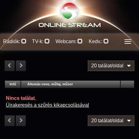
ONLINE S
TREAM
Rádiók:
TV-k:
Webcam:
Kedv.:
Men
20 találat/oldal
#
Infó
Lejátszás
Állomás neve, műfaj, műsor
Jellemzők
Kapcs.
Nincs találat.
Újrakeresés a szűrés kikapcsolásával
20 találat/oldal