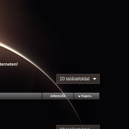
terneten!
10 találat/oldal
Jellemzők
Kapcs.