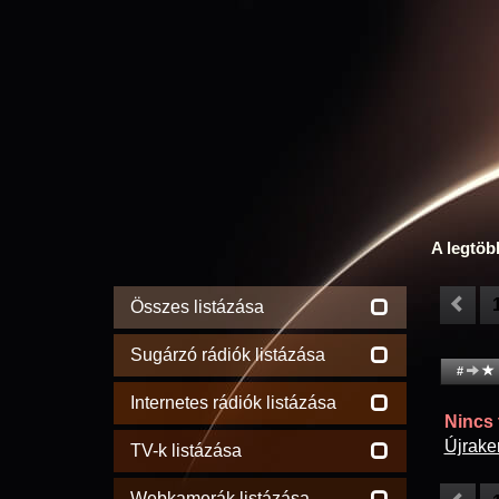
A legtöb
Összes listázása
Sugárzó rádiók listázása
#
Internetes rádiók listázása
Nincs t
Újrake
TV-k listázása
Webkamerák listázása