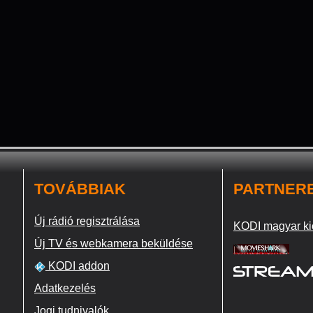
TOVÁBBIAK
PARTNER
Új rádió regisztrálása
KODI magyar ki
Új TV és webkamera beküldése
KODI addon
Adatkezelés
Jogi tudnivalók