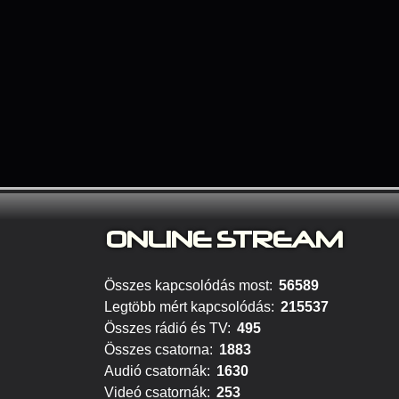
ONLINE S
TREAM
Összes kapcsolódás most:
56589
Legtöbb mért kapcsolódás:
215537
Összes rádió és TV:
495
Összes csatorna:
1883
Audió csatornák:
1630
Videó csatornák:
253