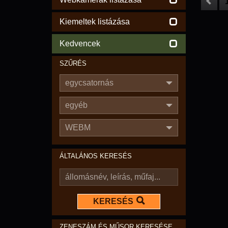
Kiemeltek listázása
Kedvencek
SZŰRÉS
egycsatornás
egyéb
WEBM
ÁLTALÁNOS KERESÉS
KERESÉS
ZENESZÁM ÉS MŰSOR KERESÉSE