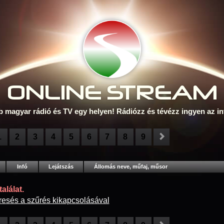
ONLINE S
TREAM
b magyar rádió és TV egy helyen! Rádiózz és tévézz ingyen az in
1
2
3
4
5
6
7
8
9
Infó
Lejátszás
Állomás neve, műfaj, műsor
alálat.
resés a szűrés kikapcsolásával