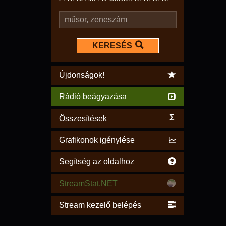
KERESÉS
Újdonságok!
Rádió beágyazása
Σ
Összesítések
Grafikonok igénylése
Segítség az oldalhoz
StreamStat.NET
Stream kezelő belépés