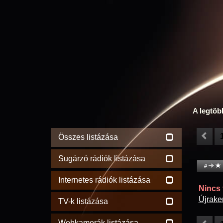
A legtöb
Összes listázása
Sugárzó rádiók listázása
#
Internetes rádiók listázása
Nincs t
Újrake
TV-k listázása
Webkamerák listázása