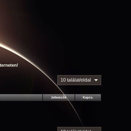
terneten!
10 találat/oldal
Jellemzők
Kapcs.