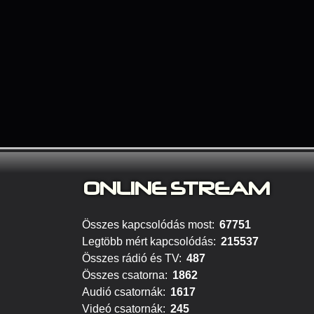
ONLINE S
TREAM
Összes kapcsolódás most:
67751
Legtöbb mért kapcsolódás:
215537
Összes rádió és TV:
487
Összes csatorna:
1862
Audió csatornák:
1617
Videó csatornák:
245