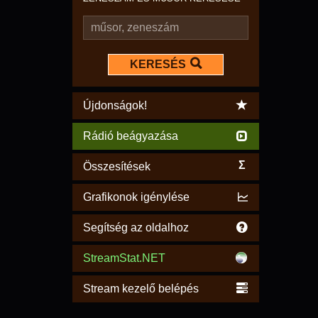
KERESÉS
Újdonságok!
Rádió beágyazása
Σ
Összesítések
Grafikonok igénylése
Segítség az oldalhoz
StreamStat.NET
Stream kezelő belépés