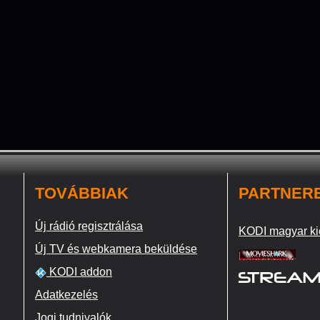
TOVÁBBIAK
PARTNER
Új rádió regisztrálása
KODI magyar ki
Új TV és webkamera beküldése
KODI addon
Adatkezelés
Jogi tudnivalók