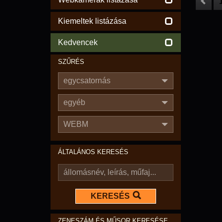
Kiemeltek listázása
Kedvencek
SZŰRÉS
egycsatornás
egyéb
WEBM
ÁLTALÁNOS KERESÉS
KERESÉS
ZENESZÁM ÉS MŰSOR KERESÉSE