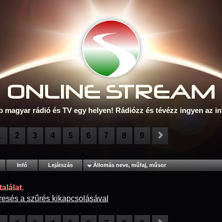
ONLINE S
TREAM
b magyar rádió és TV egy helyen! Rádiózz és tévézz ingyen az in
1
2
3
4
5
6
7
8
9
Infó
Lejátszás
Állomás neve, műfaj, műsor
alálat.
resés a szűrés kikapcsolásával