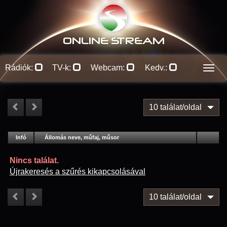
ONLINE S
TREAM
Rádiók:
TV-k:
Webcam:
Kedv.:
Men
10 találat/oldal
#
Infó
Lejátszás
Állomás neve, műfaj, műsor
Jellemzők
Kapcs.
Nincs találat.
Újrakeresés a szűrés kikapcsolásával
10 találat/oldal