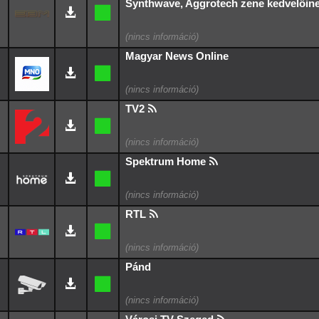
Synthwave, Aggrotech zene kedvelőinek
Magyar News Online
TV2
Spektrum Home
RTL
Pánd