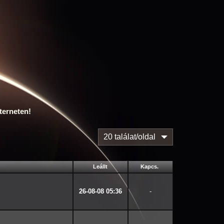
terneten!
20 találat/oldal
Leállt
Kapcs.
26-08-08 05:36
-