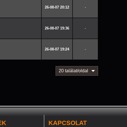
26-08-07 20:12
-
26-08-07 19:36
-
26-08-07 19:24
-
20 találat/oldal
EK
KAPCSOLAT