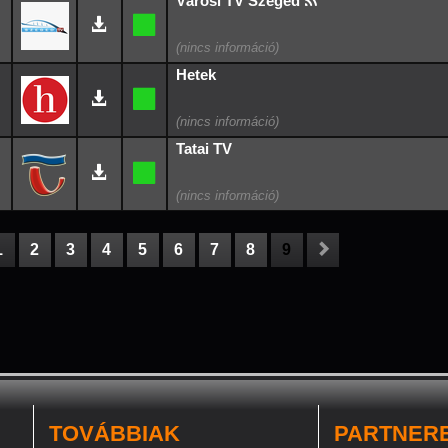
Városi TV Szeged
Hetek
Tatai TV
1
2
3
4
5
6
7
8
9
TOVÁBBIAK
PARTNER