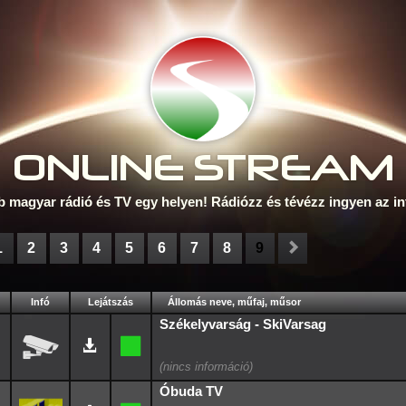
ONLINE S
TREAM
b magyar rádió és TV egy helyen! Rádiózz és tévézz ingyen az in
1
2
3
4
5
6
7
8
9
Infó
Lejátszás
Állomás neve, műfaj, műsor
Székelyvarság - SkiVarsag
Óbuda TV