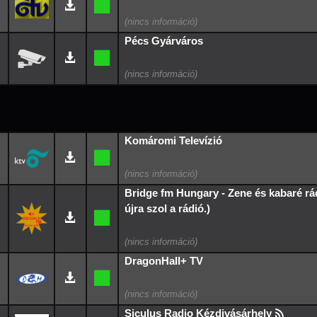
Pécs Gyárváros
Komáromi Televízió
Bridge fm Hungary - Zene és kabaré rá
újra szol a rádió.)
DragonHall+ TV
Siculus Radio Kézdivásárhely