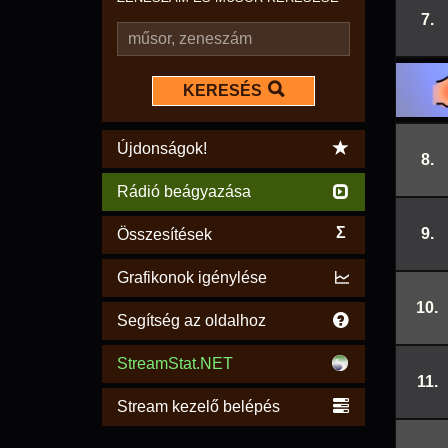
7.
KERESÉS
Újdonságok!
8.
Rádió beágyazása
Σ
9.
Összesítések
Grafikonok igénylése
10.
Segítség az oldalhoz
StreamStat.NET
11.
Stream kezelő belépés