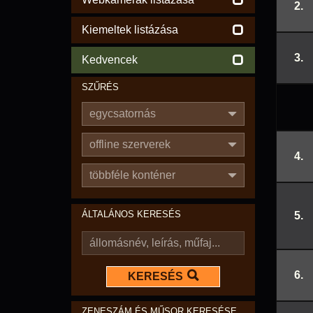
2.
Kiemeltek listázása
3.
Kedvencek
SZŰRÉS
egycsatornás
offline szerverek
4.
többféle konténer
ÁLTALÁNOS KERESÉS
5.
6.
KERESÉS
ZENESZÁM ÉS MŰSOR KERESÉSE