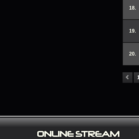
18.
19.
20.
ONLINE S
TREAM