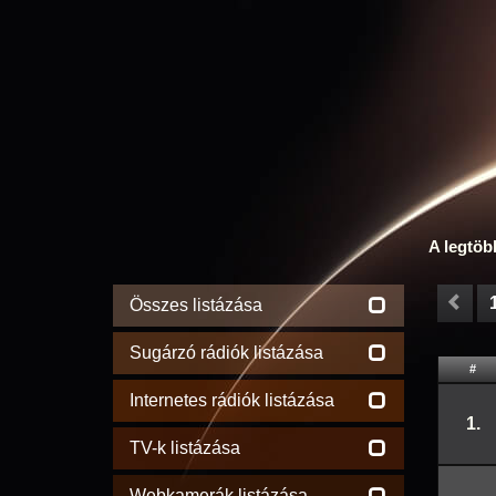
A legtöb
Összes listázása
Sugárzó rádiók listázása
#
Internetes rádiók listázása
1.
TV-k listázása
Webkamerák listázása