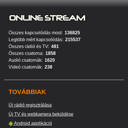
ONLINE S
TREAM
Összes kapcsolódás most:
136825
Legtöbb mért kapcsolódás:
215537
Összes rádió és TV:
481
Összes csatorna:
1858
Audió csatornák:
1620
Videó csatornák:
238
TOVÁBBIAK
Új rádió regisztrálása
Új TV és webkamera beküldése
Android applikáció