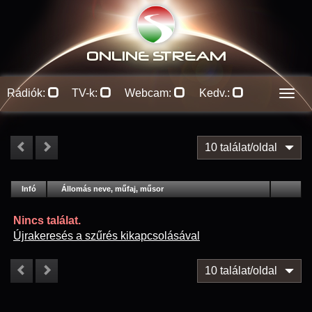
ONLINE S
TREAM
Rádiók:
TV-k:
Webcam:
Kedv.:
Men
10 találat/oldal
#
Infó
Lejátszás
Állomás neve, műfaj, műsor
Jellemzők
Kapcs.
Nincs találat.
Újrakeresés a szűrés kikapcsolásával
10 találat/oldal