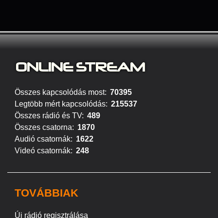
ONLINE S
TREAM
Összes kapcsolódás most:
70395
Legtöbb mért kapcsolódás:
215537
Összes rádió és TV:
489
Összes csatorna:
1870
Audió csatornák:
1622
Videó csatornák:
248
TOVÁBBIAK
Új rádió regisztrálása