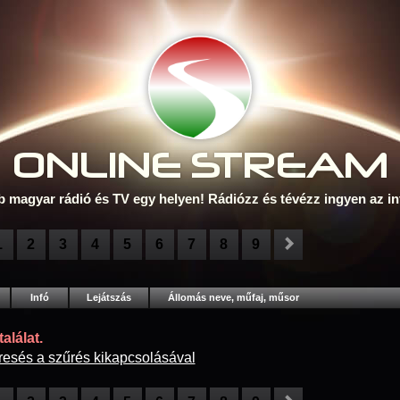
ONLINE S
TREAM
b magyar rádió és TV egy helyen! Rádiózz és tévézz ingyen az in
1
2
3
4
5
6
7
8
9
Infó
Lejátszás
Állomás neve, műfaj, műsor
alálat.
resés a szűrés kikapcsolásával