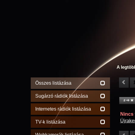
A legtöb
Összes listázása
Sugárzó rádiók listázása
#
Internetes rádiók listázása
Nincs t
Újrake
TV-k listázása
Webkamerák listázása