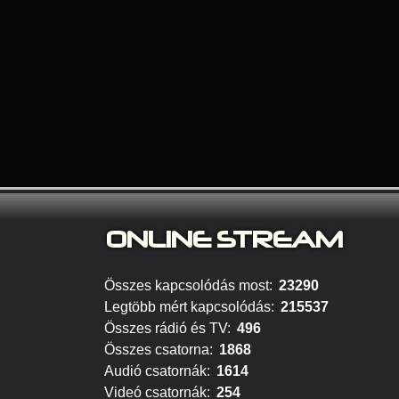
ONLINE S
TREAM
Összes kapcsolódás most:
23290
Legtöbb mért kapcsolódás:
215537
Összes rádió és TV:
496
Összes csatorna:
1868
Audió csatornák:
1614
Videó csatornák:
254