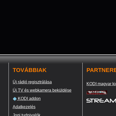
TOVÁBBIAK
PARTNER
Új rádió regisztrálása
KODI magyar ki
Új TV és webkamera beküldése
KODI addon
Adatkezelés
Jogi tudnivalók