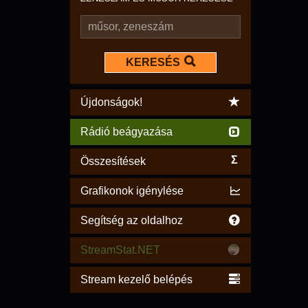
KERESÉS
Újdonságok!
Rádió beágyazása
Σ
Összesítések
Grafikonok igénylése
Segítség az oldalhoz
StreamStat.NET
Stream kezelő belépés