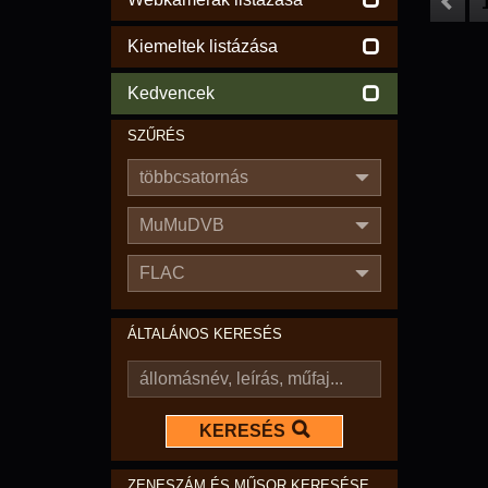
Kiemeltek listázása
Kedvencek
SZŰRÉS
többcsatornás
MuMuDVB
FLAC
ÁLTALÁNOS KERESÉS
KERESÉS
ZENESZÁM ÉS MŰSOR KERESÉSE