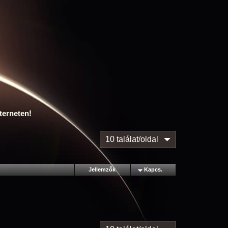
terneten!
10 találat/oldal
Jellemzők
Kapcs.