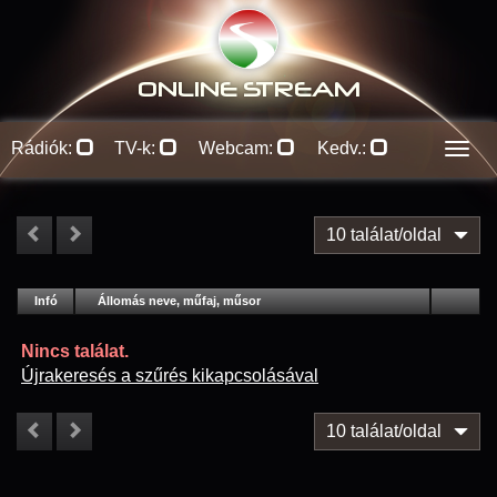
ONLINE S
TREAM
Rádiók:
TV-k:
Webcam:
Kedv.:
Men
10 találat/oldal
#
Infó
Lejátszás
Állomás neve, műfaj, műsor
Jellemzők
Kapcs.
Nincs találat.
Újrakeresés a szűrés kikapcsolásával
10 találat/oldal