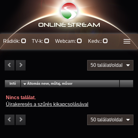
ONLINE S
TREAM
Rádiók:
TV-k:
Webcam:
Kedv.:
Men
50 találat/oldal
#
Infó
Lejátszás
Állomás neve, műfaj, műsor
Jellemzők
Kapcs.
Nincs találat.
Újrakeresés a szűrés kikapcsolásával
50 találat/oldal