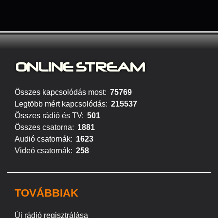
ONLINE S
TREAM
Összes kapcsolódás most:
75769
Legtöbb mért kapcsolódás:
215537
Összes rádió és TV:
501
Összes csatorna:
1881
Audió csatornák:
1623
Videó csatornák:
258
TOVÁBBIAK
Új rádió regisztrálása