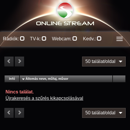
ONLINE S
TREAM
Rádiók:
TV-k:
Webcam:
Kedv.:
Men
50 találat/oldal
#
Infó
Lejátszás
Állomás neve, műfaj, műsor
Jellemzők
Kapcs.
Nincs találat.
Újrakeresés a szűrés kikapcsolásával
50 találat/oldal