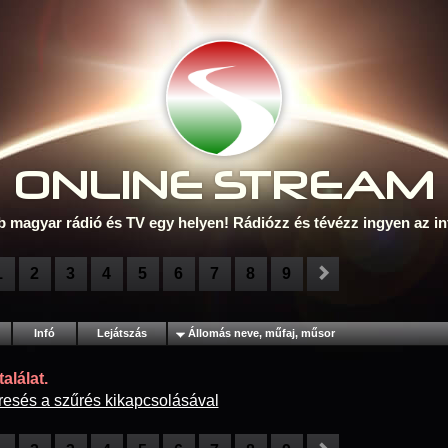
ONLINE S
TREAM
b magyar rádió és TV egy helyen! Rádiózz és tévézz ingyen az in
1
2
3
4
5
6
7
8
9
Infó
Lejátszás
Állomás neve, műfaj, műsor
alálat.
resés a szűrés kikapcsolásával