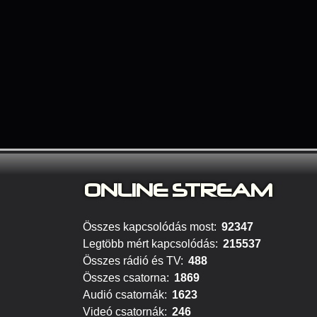
ONLINE S
TREAM
Összes kapcsolódás most:
92347
Legtöbb mért kapcsolódás:
215537
Összes rádió és TV:
488
Összes csatorna:
1869
Audió csatornák:
1623
Videó csatornák:
246