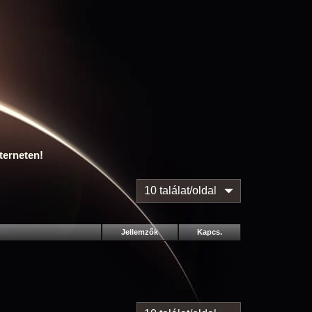
terneten!
10 találat/oldal
Jellemzők
Kapcs.