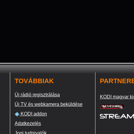
TOVÁBBIAK
PARTNER
Új rádió regisztrálása
KODI magyar ki
Új TV és webkamera beküldése
KODI addon
Adatkezelés
Jogi tudnivalók