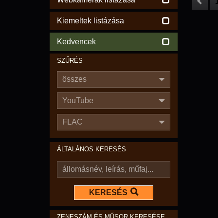
Kiemeltek listázása
Kedvencek
SZŰRÉS
összes
YouTube
FLAC
ÁLTALÁNOS KERESÉS
KERESÉS
ZENESZÁM ÉS MŰSOR KERESÉSE