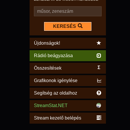
KERESÉS
Újdonságok!
Rádió beágyazása
Σ
Összesítések
Grafikonok igénylése
Segítség az oldalhoz
StreamStat.NET
Stream kezelő belépés