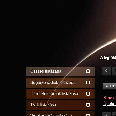
A legtöb
Összes listázása
Sugárzó rádiók listázása
#
Internetes rádiók listázása
Nincs t
Újrake
TV-k listázása
Webkamerák listázása