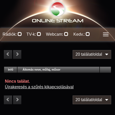
ONLINE S
TREAM
Rádiók:
TV-k:
Webcam:
Kedv.:
Men
20 találat/oldal
#
Infó
Lejátszás
Állomás neve, műfaj, műsor
Jellemzők
Kapcs.
Nincs találat.
Újrakeresés a szűrés kikapcsolásával
20 találat/oldal