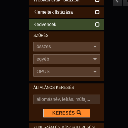
Kiemeltek listázása
Kedvencek
SZŰRÉS
összes
egyéb
OPUS
ÁLTALÁNOS KERESÉS
KERESÉS
ZENESZÁM ÉS MŰSOR KERESÉSE