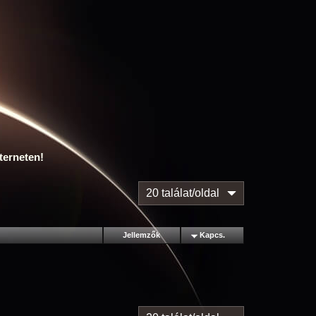
terneten!
20 találat/oldal
Jellemzők
Kapcs.