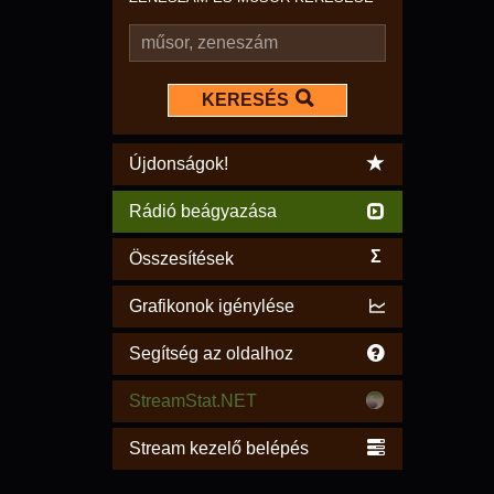
KERESÉS
Újdonságok!
Rádió beágyazása
Σ
Összesítések
Grafikonok igénylése
Segítség az oldalhoz
StreamStat.NET
Stream kezelő belépés