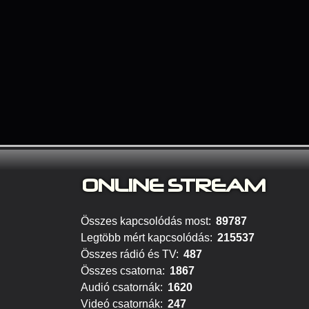
ONLINE S
TREAM
Összes kapcsolódás most:
89787
Legtöbb mért kapcsolódás:
215537
Összes rádió és TV:
487
Összes csatorna:
1867
Audió csatornák:
1620
Videó csatornák:
247