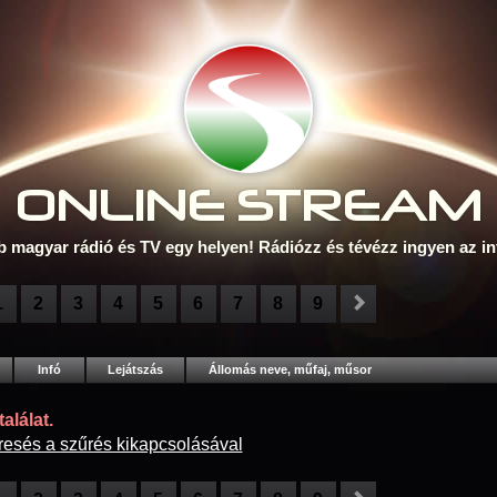
ONLINE S
TREAM
b magyar rádió és TV egy helyen! Rádiózz és tévézz ingyen az in
1
2
3
4
5
6
7
8
9
Infó
Lejátszás
Állomás neve, műfaj, műsor
alálat.
resés a szűrés kikapcsolásával