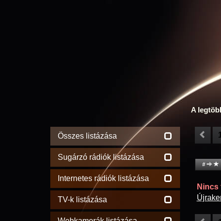
A legtöb
Összes listázása
Sugárzó rádiók listázása
#
Internetes rádiók listázása
Nincs t
Újrake
TV-k listázása
Webkamerák listázása