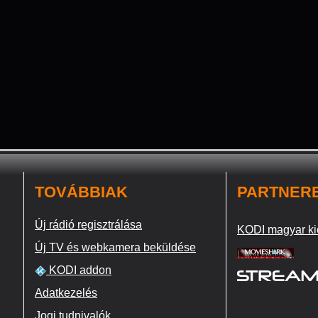
TOVÁBBIAK
PARTNER
Új rádió regisztrálása
KODI magyar ki
Új TV és webkamera beküldése
KODI addon
Adatkezelés
Jogi tudnivalók