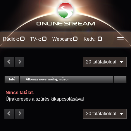
ONLINE S
TREAM
Rádiók:
TV-k:
Webcam:
Kedv.:
Men
20 találat/oldal
#
Infó
Lejátszás
Állomás neve, műfaj, műsor
Jellemzők
Kapcs.
Nincs találat.
Újrakeresés a szűrés kikapcsolásával
20 találat/oldal