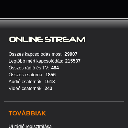
ONLINE S
TREAM
Összes kapcsolódás most:
29907
Legtöbb mért kapcsolódás:
215537
Összes rádió és TV:
484
Összes csatorna:
1856
Audió csatornák:
1613
Videó csatornák:
243
TOVÁBBIAK
Új rádió regisztrálása