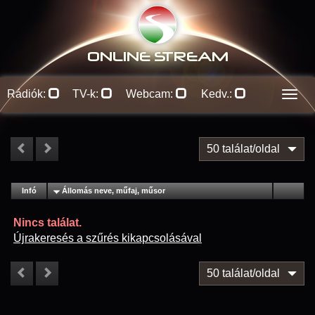
ONLINE S
TREAM
Rádiók:
TV-k:
Webcam:
Kedv.:
Men
50 találat/oldal
#
Infó
Lejátszás
Állomás neve, műfaj, műsor
Jellemzők
Kapcs.
Nincs találat.
Újrakeresés a szűrés kikapcsolásával
50 találat/oldal