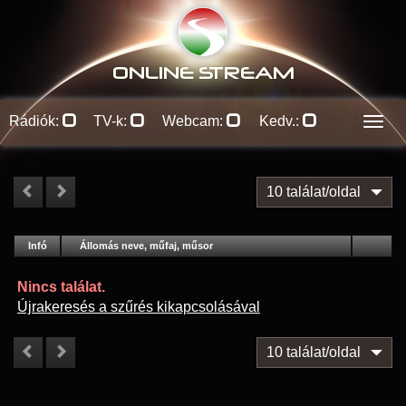
ONLINE S
TREAM
Rádiók:
TV-k:
Webcam:
Kedv.:
Men
10 találat/oldal
#
Infó
Lejátszás
Állomás neve, műfaj, műsor
Jellemzők
Kapcs.
Nincs találat.
Újrakeresés a szűrés kikapcsolásával
10 találat/oldal