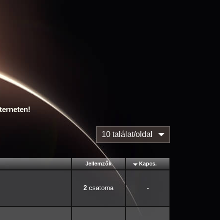
terneten!
10 találat/oldal
Jellemzők
Kapcs.
2
-