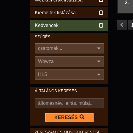
2.
Kiemeltek listázása
Kedvencek
SZŰRÉS
csatornák...
Wowza
HLS
ÁLTALÁNOS KERESÉS
KERESÉS
ZENESZÁM ÉS MŰSOR KERESÉSE