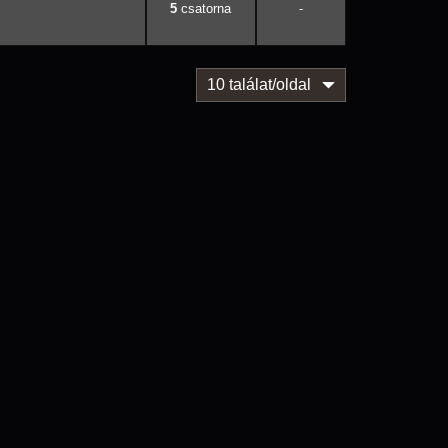
5
-
10 találat/oldal