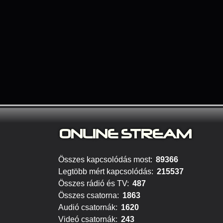
ONLINE S
TREAM
Összes kapcsolódás most:
89366
Legtöbb mért kapcsolódás:
215537
Összes rádió és TV:
487
Összes csatorna:
1863
Audió csatornák:
1620
Videó csatornák:
243