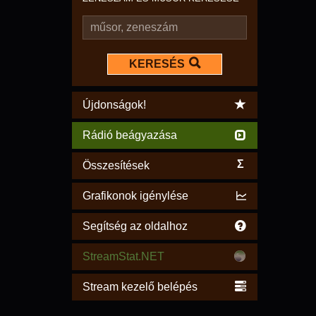
KERESÉS
Újdonságok!
Rádió beágyazása
Σ
Összesítések
Grafikonok igénylése
Segítség az oldalhoz
StreamStat.NET
Stream kezelő belépés