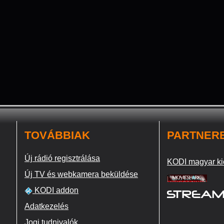
TOVÁBBIAK
PARTNER
Új rádió regisztrálása
KODI magyar ki
Új TV és webkamera beküldése
KODI addon
Adatkezelés
Jogi tudnivalók