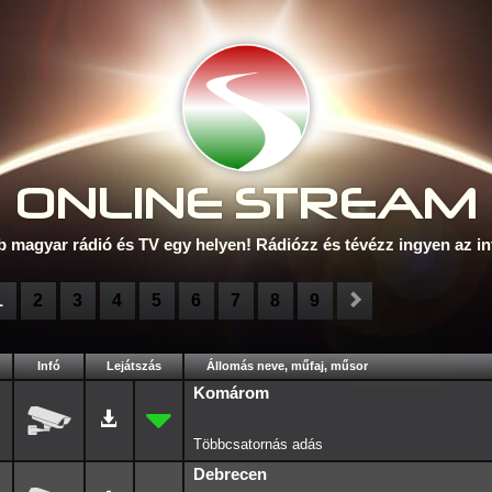
ONLINE S
TREAM
b magyar rádió és TV egy helyen! Rádiózz és tévézz ingyen az in
1
2
3
4
5
6
7
8
9
Infó
Lejátszás
Állomás neve, műfaj, műsor
Komárom
Debrecen