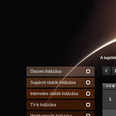
A legtöb
Összes listázása
Sugárzó rádiók listázása
#
Internetes rádiók listázása
1.
TV-k listázása
Webkamerák listázása