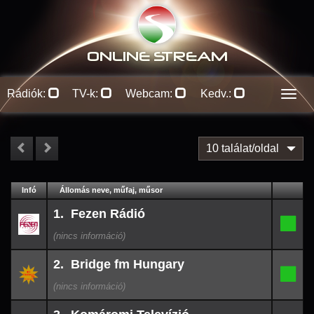
ONLINE S
TREAM
Rádiók:
TV-k:
Webcam:
Kedv.:
Men
10 találat/oldal
#
Infó
Lejátszás
Állomás neve, műfaj, műsor
Leállt
Kapcs.
26-
1. Fezen Rádió
08-
1.
-
09
00:51
26-
2. Bridge fm Hungary
08-
2.
-
09
00:39
26-