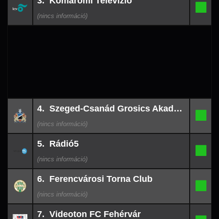
3. Komáromi Televízió
08-
3.
-
09
00:15
26-
4. Szeged-Csanád Grosics Akadémia
08-
4.
-
08
23:24
26-
5. Rádió5
08-
5.
-
08
23:00
26-
6. Ferencvárosi Torna Club
08-
6.
-
08
22:00
26-
7. Videoton FC Fehérvár
08-