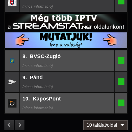
7.
-
08
20:12
26-
8. BVSC-Zugló
08-
8.
-
08
20:12
26-
9. Pánd
08-
9.
-
08
20:00
26-
10. KaposPont
08-
10.
-
08
20:00
10 találat/oldal