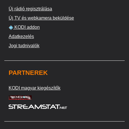
Új rádió regisztrálása
Új TV és webkamera beküldése
KODI addon
Adatkezelés
Jogi tudnivalók
PARTNEREK
KODI magyar kiegészítők