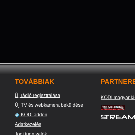
TOVÁBBIAK
PARTNER
Új rádió regisztrálása
KODI magyar ki
Új TV és webkamera beküldése
KODI addon
Adatkezelés
Jogi tudnivalók