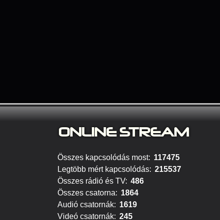
ONLINE S
TREAM
Összes kapcsolódás most:
117475
Legtöbb mért kapcsolódás:
215537
Összes rádió és TV:
486
Összes csatorna:
1864
Audió csatornák:
1619
Videó csatornák:
245