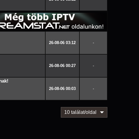
26-08-06 03:12
-
26-08-06 00:27
-
nak!
26-08-06 00:03
-
10 találat/oldal