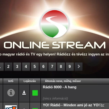
ONLINE S
TREAM
b magyar rádió és TV egy helyen! Rádiózz és tévézz ingyen az in
1
2
3
4
5
6
7
8
9
Infó
Lejátszás
Állomás neve, műfaj, műsor
Rádió 8000 - A hang
YO! Rádió - Minden ami jó az YO!