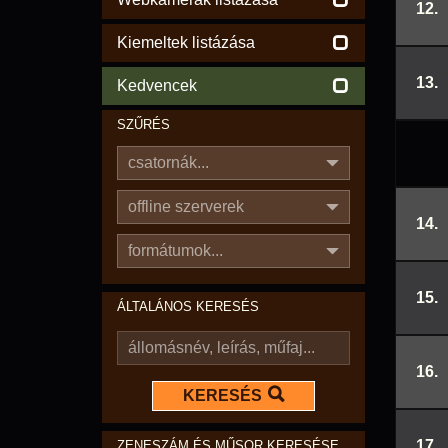
12.
Kiemeltek listázása
13.
Kedvencek
SZŰRÉS
csatornák...
offline szerverek
14.
formátumok...
15.
ÁLTALÁNOS KERESÉS
16.
KERESÉS
17.
ZENESZÁM ÉS MŰSOR KERESÉSE