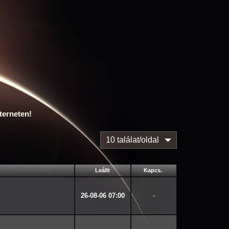
terneten!
10 találat/oldal
Leállt
Kapcs.
26-08-06 07:00
-