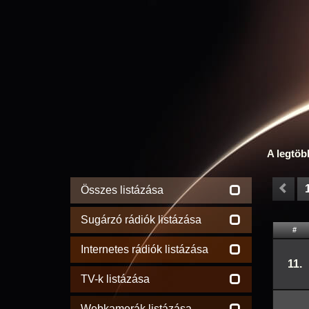
A legtöb
Összes listázása
Sugárzó rádiók listázása
#
Internetes rádiók listázása
11.
TV-k listázása
Webkamerák listázása