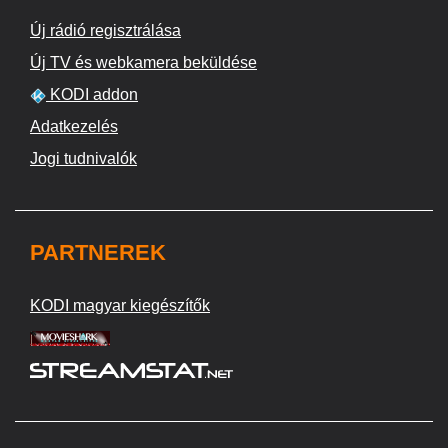
Új rádió regisztrálása
Új TV és webkamera beküldése
KODI addon
Adatkezelés
Jogi tudnivalók
PARTNEREK
KODI magyar kiegészítők