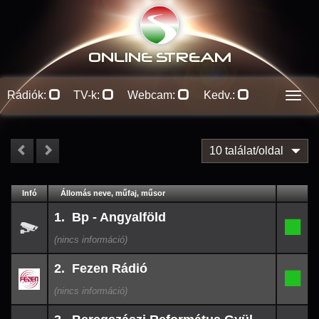
ONLINE S
TREAM
Rádiók:
TV-k:
Webcam:
Kedv.:
Men
10 találat/oldal
#
Infó
Lejátszás
Állomás neve, műfaj, műsor
Leállt
Kapcs.
26-
1. Bp - Angyalföld
08-
1.
-
10
11:00
26-
2. Fezen Rádió
08-
2.
-
10
10:15
26-