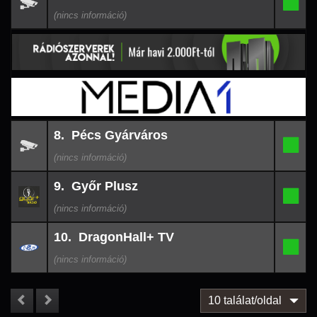
7.
-
10
05:36
26-
8. Pécs Gyárváros
08-
8.
-
10
05:36
26-
9. Győr Plusz
08-
9.
-
10
05:15
26-
10. DragonHall+ TV
08-
10.
-
10
03:12
10 találat/oldal