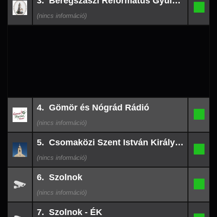
3. Beregszászi Református Gyülekezet
08-
3.
-
10
09:12
26-
4. Gömör és Nógrád Rádió
08-
4.
-
10
07:51
26-
5. Csomaközi Szent István Király templom
08-
5.
-
10
07:48
26-
6. Szolnok
08-
6.
-
10
05:36
26-
7. Szolnok - ÉK
08-