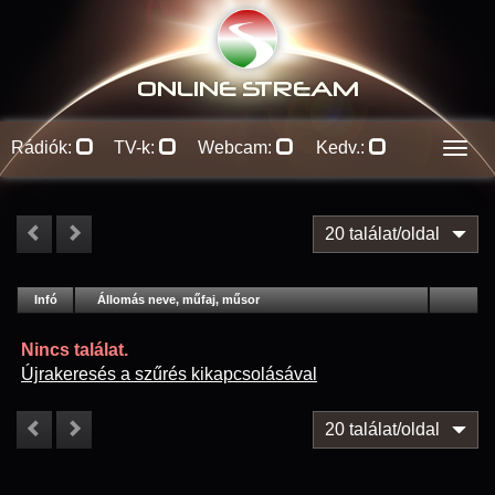
ONLINE S
TREAM
Rádiók:
TV-k:
Webcam:
Kedv.:
Men
20 találat/oldal
#
Infó
Lejátszás
Állomás neve, műfaj, műsor
Jellemzők
Kapcs.
Nincs találat.
Újrakeresés a szűrés kikapcsolásával
20 találat/oldal