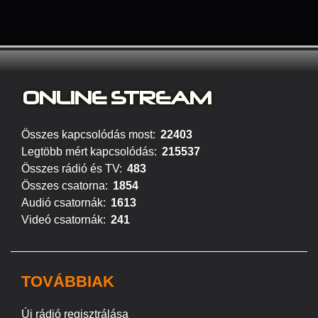
ONLINE S
TREAM
Összes kapcsolódás most:
22403
Legtöbb mért kapcsolódás:
215537
Összes rádió és TV:
483
Összes csatorna:
1854
Audió csatornák:
1613
Videó csatornák:
241
TOVÁBBIAK
Új rádió regisztrálása