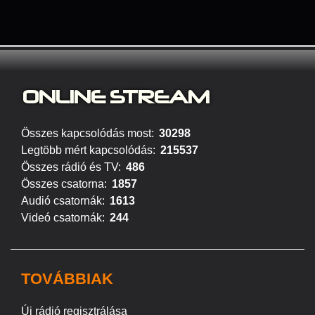
ONLINE S
TREAM
Összes kapcsolódás most:
30298
Legtöbb mért kapcsolódás:
215537
Összes rádió és TV:
486
Összes csatorna:
1857
Audió csatornák:
1613
Videó csatornák:
244
TOVÁBBIAK
Új rádió regisztrálása