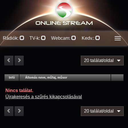
ONLINE S
TREAM
Rádiók:
TV-k:
Webcam:
Kedv.:
Men
20 találat/oldal
#
Infó
Lejátszás
Állomás neve, műfaj, műsor
Jellemzők
Kapcs.
Nincs találat.
Újrakeresés a szűrés kikapcsolásával
20 találat/oldal