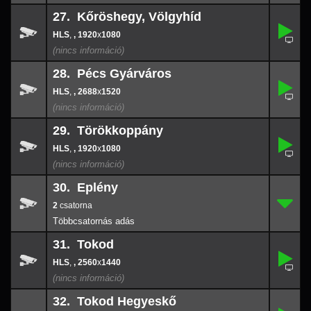
27. Kőröshegy, Völgyhíd
,
27.
-
,
, 1920
x
1080
1920
x
108
28. Pécs Gyárváros
,
28.
-
,
, 2688
x
1520
2688
x
152
29. Törökkoppány
,
29.
-
,
, 1920
x
1080
1920
x
108
30. Eplény
2
30.
-
2
31. Tokod
,
31.
-
,
, 2560
x
1440
2560
x
144
32. Tokod Hegyeskő
,