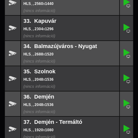
32.
-
,
, 2560
x
1440
2560
x
144
33. Kapuvár
,
33.
-
,
, 2304
x
1296
2304
x
129
34. Balmazújváros - Nyugat
,
34.
-
,
, 2688
x
1520
2688
x
152
35. Szolnok
,
35.
-
,
, 2048
x
1536
2048
x
153
36. Demjén
,
36.
-
,
, 2048
x
1536
2048
x
153
37. Demjén - Termáltó
,
37.
-
,
, 1920
x
1080
1920
x
108