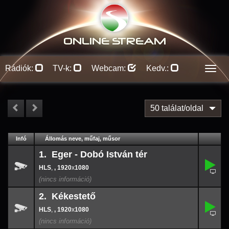
ONLINE S
TREAM
Rádiók:
TV-k:
Webcam:
Kedv.:
Men
50 találat/oldal
#
Infó
Lejátszás
Állomás neve, műfaj, műsor
Jellemzők
Kapcs.
1. Eger - Dobó István tér
,
1.
-
,
, 1920
x
1080
1920
x
108
2. Kékestető
,
2.
-
,
, 1920
x
1080
1920
x
108