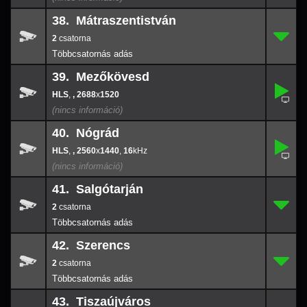
38. Mátraszentistván
2
38.
-
2
39. Mezőkövesd
,
39.
-
,
, 2688
x
1520
2688
x
152
40. Nógrád
,
40.
2560
-
x
144
,
, 2560
x
1440
,
16
16
41. Salgótarján
2
41.
-
2
42. Szerencs
2
42.
-
2
43. Tiszaújváros