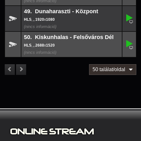
49. Dunaharaszti - Központ
,
49.
-
,
, 1920
x
1080
1920
x
108
50. Kiskunhalas - Felsőváros Dél
,
50.
-
,
, 2688
x
1520
2688
x
152
50 találat/oldal
ONLINE S
TREAM