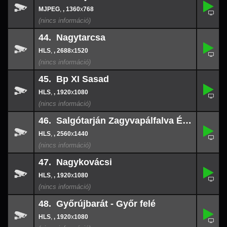
,
43.
-
,
, 1360
x
768
1360
x
768
44. Nagytarcsa
,
44.
-
,
, 2688
x
1520
2688
x
152
45. Bp XI Sasad
,
45.
-
,
, 1920
x
1080
1920
x
108
46. Salgótarján Zagyvapálfalva ÉÉK
,
46.
-
,
, 2560
x
1440
2560
x
144
47. Nagykovácsi
,
47.
-
,
, 1920
x
1080
1920
x
108
48. Győrújbarát - Győr felé
,
48.
-
,
, 1920
x
1080
1920
x
108