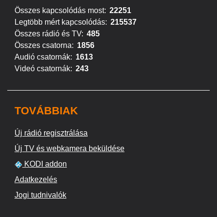
Összes kapcsolódás most:
22251
Legtöbb mért kapcsolódás:
215537
Összes rádió és TV:
485
Összes csatorna:
1856
Audió csatornák:
1613
Videó csatornák:
243
TOVÁBBIAK
Új rádió regisztrálása
Új TV és webkamera beküldése
KODI addon
Adatkezelés
Jogi tudnivalók