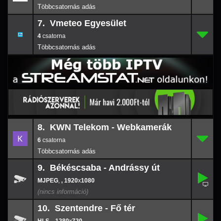
7. Vmeteo Egyesület
4
7.
-
4
8. KWN Telekom - Webkamerák
6
8.
-
6
9. Békéscsaba - Andrássy út
,
9.
-
,
, 1920
x
1080
1920
x
108
10. Szentendre - Fő tér
,
10.
-