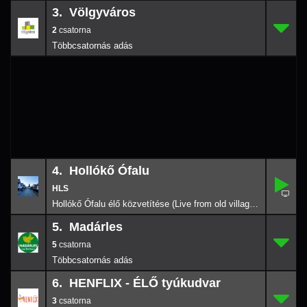
3. Völgyváros
2
3.
-
2
4. Hollókő Ófalu
4.
-
Hollókő Ófalu élő közvetítése (Live from old village of Hollókő) 2026-08-03 21:59
5. Madárles
5
5.
-
5
6. HENFLIX - ÉLŐ tyúkudvar
3
6.
-
3