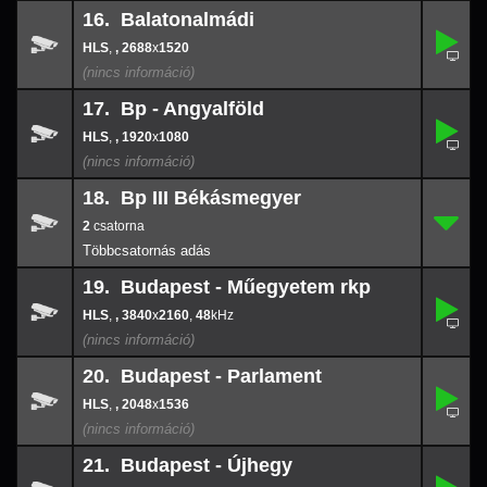
16. Balatonalmádi
,
16.
-
,
, 2688
x
1520
2688
x
152
17. Bp - Angyalföld
,
17.
-
,
, 1920
x
1080
1920
x
108
18. Bp III Békásmegyer
2
18.
-
2
19. Budapest - Műegyetem rkp
,
19.
3840
-
x
216
,
, 3840
x
2160
,
48
48
20. Budapest - Parlament
,
20.
-
,
, 2048
x
1536
2048
x
153
21. Budapest - Újhegy
,