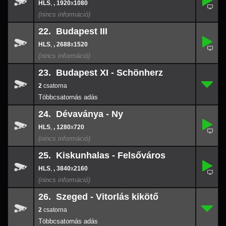
21.
-
,
, 1920
x
1080
1920
x
108
22. Budapest III
,
22.
-
,
, 2688
x
1520
2688
x
152
23. Budapest XI - Schönherz
2
23.
-
2
24. Dévaványa - Ny
,
24.
-
,
, 1280
x
720
1280
x
720
25. Kiskunhalas - Felsőváros
,
25.
-
,
, 3840
x
2160
3840
x
216
26. Szeged - Vitorlás kikötő
2
26.
-
2