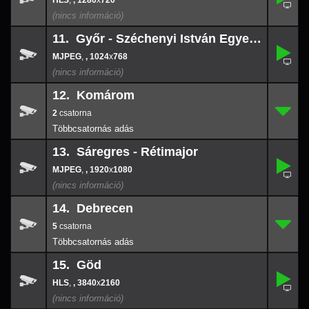
,
, 1280
x
720
1280
x
720
11. Győr - Széchenyi István Egyetem
,
11.
-
,
, 1024
x
768
1024
x
768
12. Komárom
2
12.
-
2
13. Sáregres - Rétimajor
,
13.
-
,
, 1920
x
1080
1920
x
108
14. Debrecen
5
14.
-
5
15. Göd
,
15.
-
,
, 3840
x
2160
3840
x
216