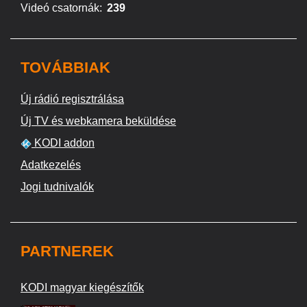
Videó csatornák:
239
TOVÁBBIAK
Új rádió regisztrálása
Új TV és webkamera beküldése
KODI addon
Adatkezelés
Jogi tudnivalók
PARTNEREK
KODI magyar kiegészítők