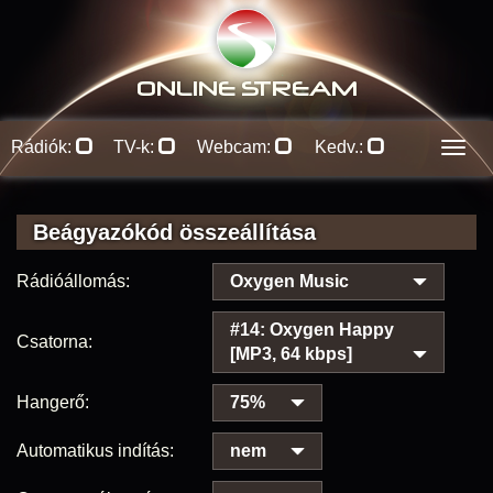
ONLINE S
TREAM
Rádiók:
TV-k:
Webcam:
Kedv.:
Men
Beágyazókód összeállítása
Rádióállomás:
Oxygen Music
#14: Oxygen Happy
Csatorna:
[MP3, 64 kbps]
Hangerő:
75%
Automatikus indítás:
nem