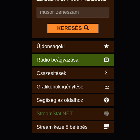
KERESÉS
Újdonságok!
Rádió beágyazása
Σ
Összesítések
Grafikonok igénylése
Segítség az oldalhoz
StreamStat.NET
Stream kezelő belépés