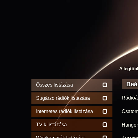
A legtöb
Beá
Összes listázása
Rádióá
Sugárzó rádiók listázása
Internetes rádiók listázása
Csator
TV-k listázása
Hanger
Webkamerák listázása