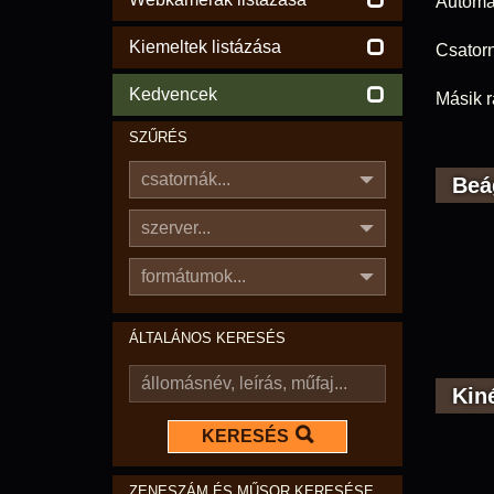
Automat
Kiemeltek listázása
Csatorn
Kedvencek
Másik r
SZŰRÉS
csatornák...
Beá
szerver...
formátumok...
ÁLTALÁNOS KERESÉS
Kin
KERESÉS
ZENESZÁM ÉS MŰSOR KERESÉSE