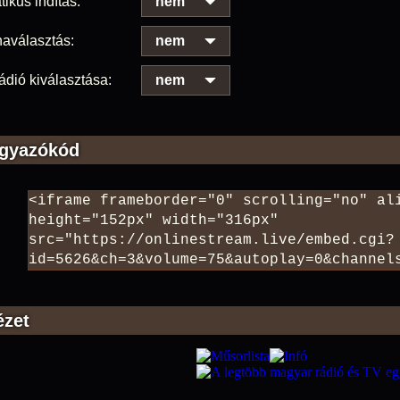
ikus indítás:
nem
aválasztás:
nem
ádió kiválasztása:
nem
gyazókód
ézet