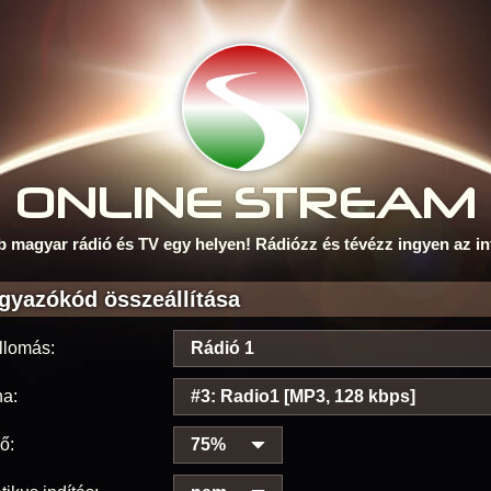
ONLINE S
TREAM
b magyar rádió és TV egy helyen! Rádiózz és tévézz ingyen az in
gyazókód összeállítása
llomás:
Rádió 1
na:
#3: Radio1 [MP3, 128 kbps]
ő:
75%