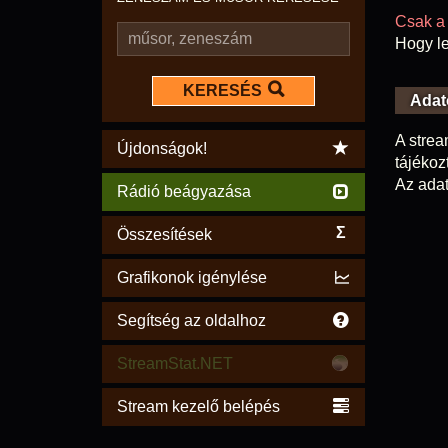
Csak a 
Hogy le
KERESÉS
Adat
A strea
Újdonságok!
tájékoz
Az adat
Rádió beágyazása
Σ
Összesítések
Grafikonok igénylése
Segítség az oldalhoz
StreamStat.NET
Stream kezelő belépés