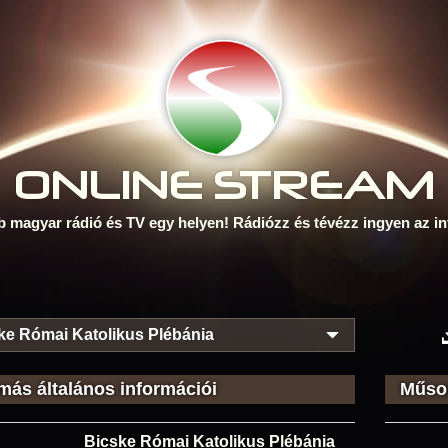
ONLINE S
TREAM
b magyar rádió és TV egy helyen! Rádiózz és tévézz ingyen az in
ke Római Katolikus Plébánia
más általános információi
Műsor
Bicske Római Katolikus Plébánia