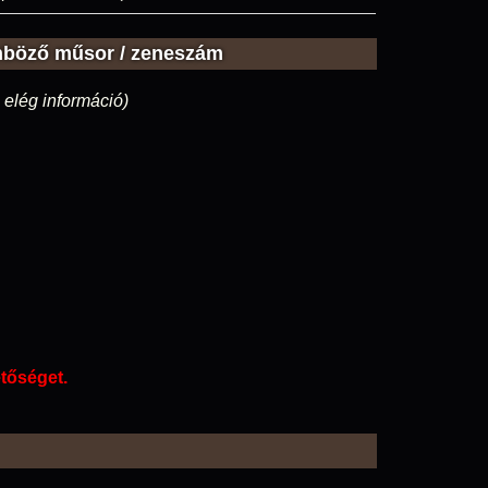
nböző műsor / zeneszám
 elég információ)
etőséget.