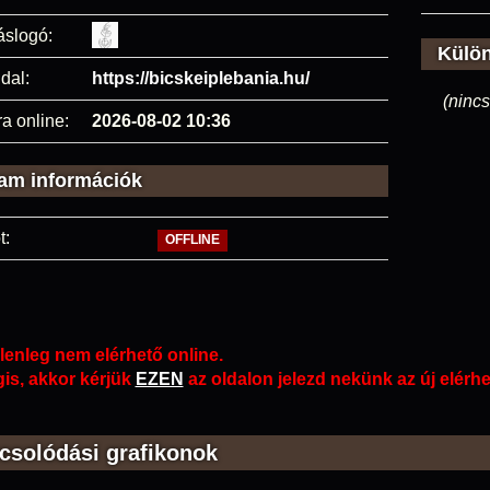
áslogó:
Külö
dal:
https://bicskeiplebania.hu/
(nincs
ra online:
2026-08-02 10:36
am információk
t:
OFFLINE
lenleg nem elérhető online.
is, akkor kérjük
EZEN
az oldalon jelezd nekünk az új elérh
csolódási grafikonok