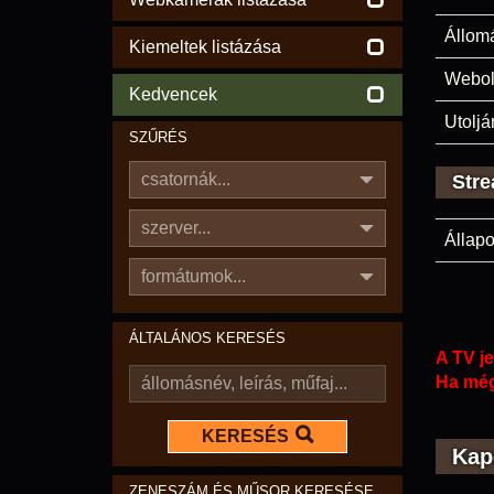
Állom
Kiemeltek listázása
Webol
Kedvencek
Utoljá
SZŰRÉS
csatornák...
Stre
szerver...
Állapo
formátumok...
ÁLTALÁNOS KERESÉS
A TV je
Ha még
KERESÉS
Kap
ZENESZÁM ÉS MŰSOR KERESÉSE