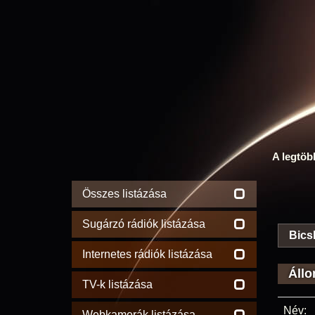
A legtöb
Összes listázása
Sugárzó rádiók listázása
Bics
Internetes rádiók listázása
Állo
TV-k listázása
Név:
Webkamerák listázása