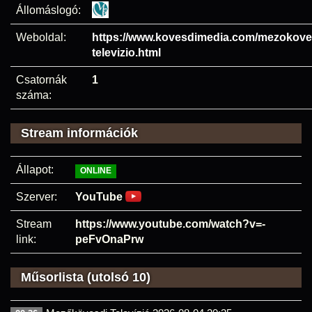
Állomáslogó:
Weboldal:
https://www.kovesdimedia.com/mezokove
televizio.html
Csatornák
1
száma:
Stream információk
Állapot:
ONLINE
Szerver:
YouTube
Stream
https://www.youtube.com/watch?v=-
link:
peFvOnaPrw
Műsorlista (utolsó 10)