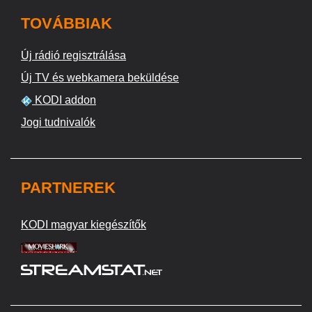
TOVÁBBIAK
Új rádió regisztrálása
Új TV és webkamera beküldése
KODI addon
Jogi tudnivalók
PARTNEREK
KODI magyar kiegészítők