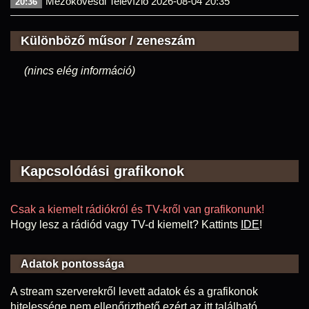
Mezőkövesdi Televízió 2026-08-04 20:35
20:36
Különböző műsor / zeneszám
(nincs elég információ)
Kapcsolódási grafikonok
Csak a kiemelt rádiókról és TV-kről van grafikonunk!
Hogy lesz a rádiód vagy TV-d kiemelt? Kattints
IDE
!
Adatok pontossága
A stream szerverekről levett adatok és a grafikonok
hitelessége nem ellenőrizthető ezért az itt található