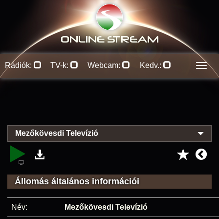
ONLINE S
TREAM
Rádiók:
TV-k:
Webcam:
Kedv.:
Men
Mezőkövesdi Televízió
Állomás általános információi
Név:
Mezőkövesdi Televízió