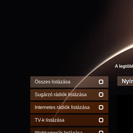
A legtöb
Nyír
Összes listázása
Sugárzó rádiók listázása
Internetes rádiók listázása
TV-k listázása
Webkamerák listázása