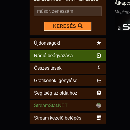
Átkapc
Megjegyz
KERESÉS
Újdonságok!
Rádió beágyazása
Σ
Összesítések
Grafikonok igénylése
Segítség az oldalhoz
StreamStat.NET
Stream kezelő belépés