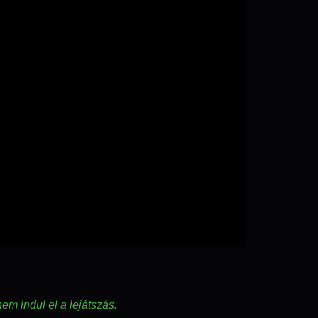
eo
nem indul el a lejátszás.