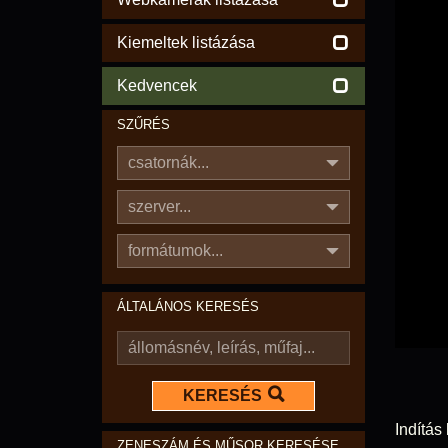
Kiemeltek listázása
Kedvencek
SZŰRÉS
csatornák...
szerver...
formátumok...
ÁLTALÁNOS KERESÉS
KERESÉS
Indítás 
ZENESZÁM ÉS MŰSOR KERESÉSE