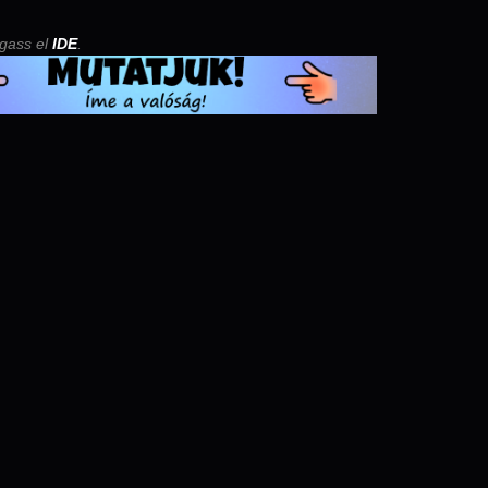
ogass el
IDE
.