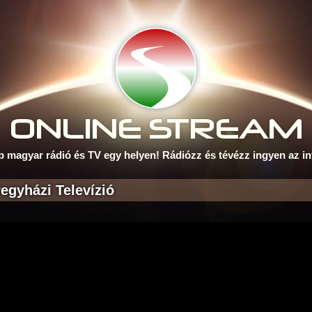
ONLINE S
TREAM
b magyar rádió és TV egy helyen! Rádiózz és tévézz ingyen az in
egyházi Televízió