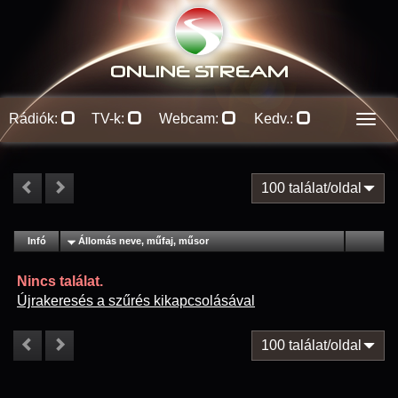
ONLINE S
TREAM
Rádiók:
TV-k:
Webcam:
Kedv.:
Men
100 találat/oldal
#
Infó
Lejátszás
Állomás neve, műfaj, műsor
Jellemzők
Kapcs.
Nincs találat.
Újrakeresés a szűrés kikapcsolásával
100 találat/oldal