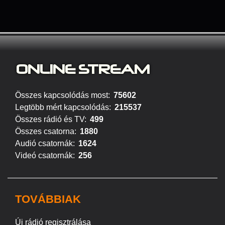
ONLINE S
TREAM
Összes kapcsolódás most:
75602
Legtöbb mért kapcsolódás:
215537
Összes rádió és TV:
499
Összes csatorna:
1880
Audió csatornák:
1624
Videó csatornák:
256
TOVÁBBIAK
Új rádió regisztrálása