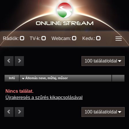
ONLINE S
TREAM
Rádiók:
TV-k:
Webcam:
Kedv.:
Men
100 találat/oldal
#
Infó
Lejátszás
Állomás neve, műfaj, műsor
Jellemzők
Kapcs.
Nincs találat.
Újrakeresés a szűrés kikapcsolásával
100 találat/oldal