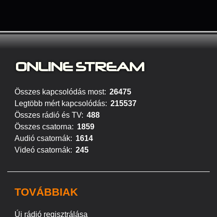
ONLINE S
TREAM
Összes kapcsolódás most:
26475
Legtöbb mért kapcsolódás:
215537
Összes rádió és TV:
488
Összes csatorna:
1859
Audió csatornák:
1614
Videó csatornák:
245
TOVÁBBIAK
Új rádió regisztrálása