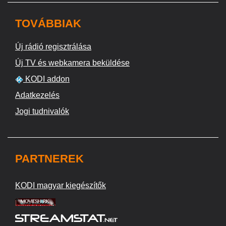
TOVÁBBIAK
Új rádió regisztrálása
Új TV és webkamera beküldése
KODI addon
Adatkezelés
Jogi tudnivalók
PARTNEREK
KODI magyar kiegészítők