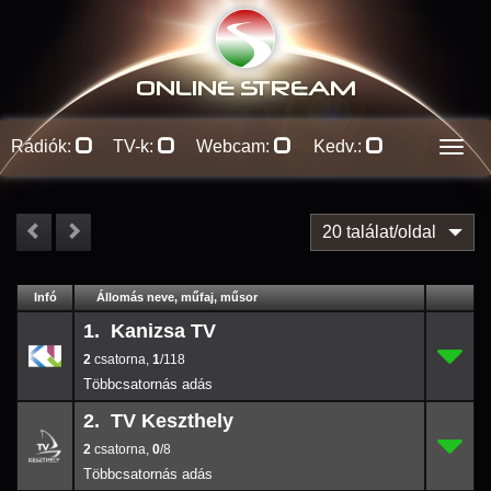
ONLINE S
TREAM
Rádiók:
TV-k:
Webcam:
Kedv.:
Men
20 találat/oldal
#
Infó
Lejátszás
Állomás neve, műfaj, műsor
Jellemzők
Kapcs.
1. Kanizsa TV
2
1.
1
/118
2
,
1
/118
2. TV Keszthely
2
2.
0
/8
2
,
0
/8