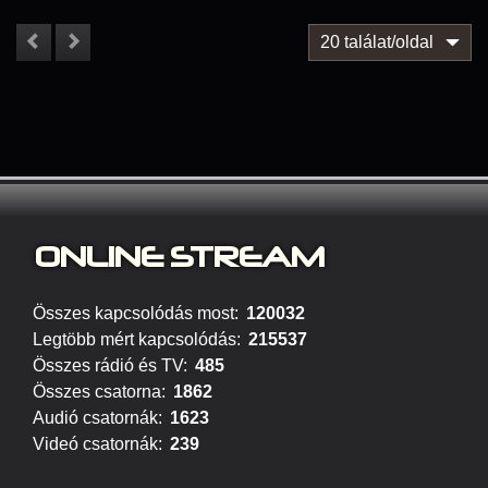
20 találat/oldal
ONLINE S
TREAM
Összes kapcsolódás most:
120032
Legtöbb mért kapcsolódás:
215537
Összes rádió és TV:
485
Összes csatorna:
1862
Audió csatornák:
1623
Videó csatornák:
239