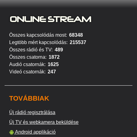
ONLINE S
TREAM
Összes kapcsolódás most:
68348
Legtöbb mért kapcsolódás:
215537
Összes rádió és TV:
489
Összes csatorna:
1872
Audió csatornák:
1625
Videó csatornák:
247
TOVÁBBIAK
Új rádió regisztrálása
Új TV és webkamera beküldése
Android applikáció