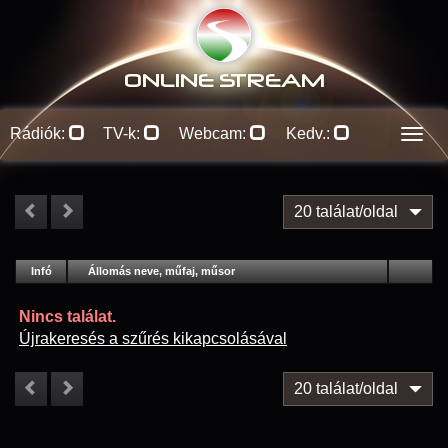
ONLINE S
TREAM
Rádiók:
TV-k:
Webcam:
Kedv.:
Men
20 találat/oldal
#
Infó
Lejátszás
Állomás neve, műfaj, műsor
Jellemzők
Kapcs.
Nincs találat.
Újrakeresés a szűrés kikapcsolásával
20 találat/oldal