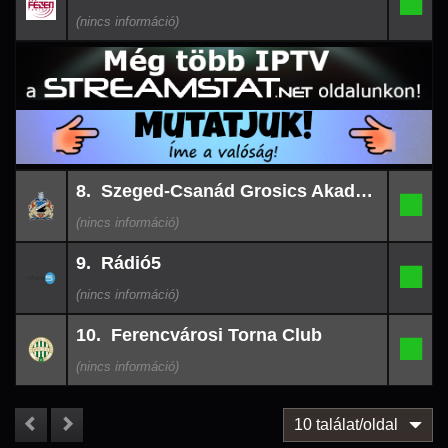
7.
-
09
00:51
26-
8. Szeged-Csanád Grosics Akadémia
08-
8.
-
08
23:24
26-
9. Rádió5
08-
9.
-
08
23:00
26-
10. Ferencvárosi Torna Club
08-
10.
-
08
22:00
10 találat/oldal