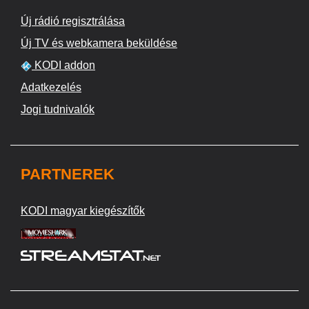
Új rádió regisztrálása
Új TV és webkamera beküldése
KODI addon
Adatkezelés
Jogi tudnivalók
PARTNEREK
KODI magyar kiegészítők