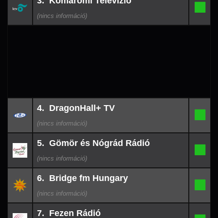
3. Komáromi Televízió
08-
3.
-
09
03:57
26-
4. DragonHall+ TV
08-
4.
-
09
03:12
26-
5. Gömör és Nógrád Rádió
08-
5.
-
09
02:51
26-
6. Bridge fm Hungary
08-
6.
-
09
01:51
26-
7. Fezen Rádió
08-