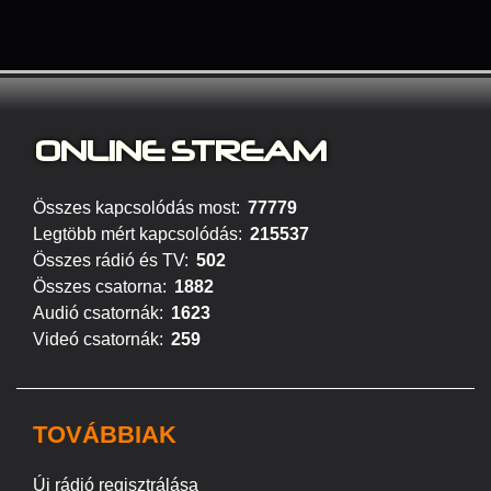
ONLINE S
TREAM
Összes kapcsolódás most:
77779
Legtöbb mért kapcsolódás:
215537
Összes rádió és TV:
502
Összes csatorna:
1882
Audió csatornák:
1623
Videó csatornák:
259
TOVÁBBIAK
Új rádió regisztrálása