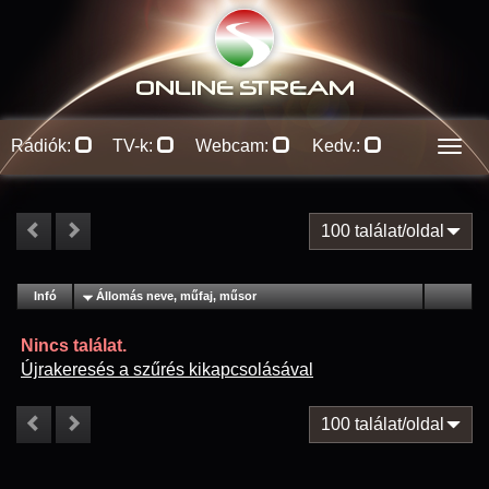
ONLINE S
TREAM
Rádiók:
TV-k:
Webcam:
Kedv.:
Men
100 találat/oldal
#
Infó
Lejátszás
Állomás neve, műfaj, műsor
Jellemzők
Kapcs.
Nincs találat.
Újrakeresés a szűrés kikapcsolásával
100 találat/oldal