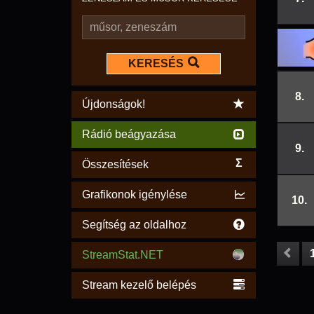
KERESÉS
8.
Újdonságok!
Rádió beágyazása
9.
Σ
Összesítések
Grafikonok igénylése
10.
Segítség az oldalhoz
StreamStat.NET
Stream kezelő belépés