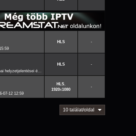
-
15:59
-
🔴⚪🟢Paks a kritikus határon: Magyar Péter mai helyzetjelentései és minden előzmény 2026-08-05 08:29
,
-
1920
x
1080
6-07-12 12:59
10 találat/oldal