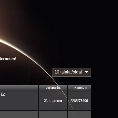
terneten!
10 találat/oldal
Jellemzők
Kapcs.
21
2205/
73406