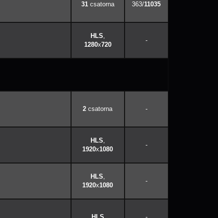
31
363/
11035
,
-
1280
x
720
2
-
,
-
1920
x
1080
,
-
1920
x
1080
-