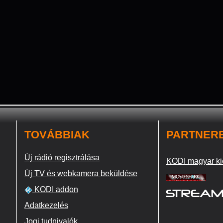
TOVÁBBIAK
PARTNER
Új rádió regisztrálása
KODI magyar ki
Új TV és webkamera beküldése
KODI addon
Adatkezelés
Jogi tudnivalók