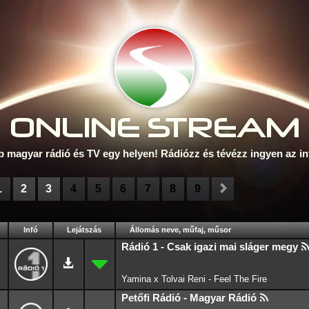
ONLINE S
TREAM
b magyar rádió és TV egy helyen! Rádiózz és tévézz ingyen az in
1
2
3
4
5
6
7
8
9
Infó
Lejátszás
Állomás neve, műfaj, műsor
Rádió 1 - Csak igazi mai sláger megy
Yamina x Tolvai Reni - Feel The Fire
Petőfi Rádió - Magyar Rádió