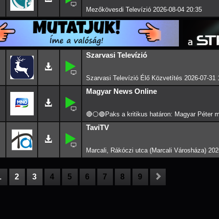
Mezőkövesdi Televízió 2026-08-04 20:35
Szarvasi Televízió
Szarvasi Televízió Élő Közvetítés 2026-07-31 
Magyar News Online
TaviTV
Marcali, Rákóczi utca (Marcali Városháza) 202
1
2
3
4
5
6
7
8
9