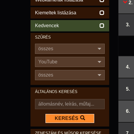
2.
Kiemeltek listázása
3.
Kedvencek
SZŰRÉS
összes
YouTube
4.
összes
5.
ÁLTALÁNOS KERESÉS
6.
KERESÉS
7.
ZENESZÁM ÉS MŰSOR KERESÉSE