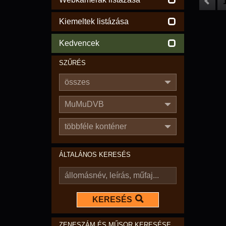
Kiemeltek listázása
Kedvencek
SZŰRÉS
összes
MuMuDVB
többféle konténer
ÁLTALÁNOS KERESÉS
KERESÉS
ZENESZÁM ÉS MŰSOR KERESÉSE