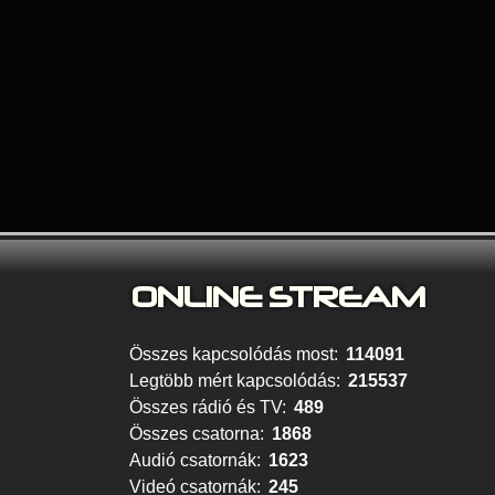
ONLINE S
TREAM
Összes kapcsolódás most:
114091
Legtöbb mért kapcsolódás:
215537
Összes rádió és TV:
489
Összes csatorna:
1868
Audió csatornák:
1623
Videó csatornák:
245