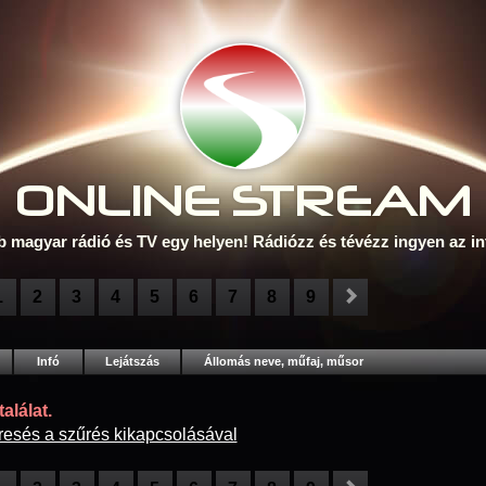
ONLINE S
TREAM
b magyar rádió és TV egy helyen! Rádiózz és tévézz ingyen az in
1
2
3
4
5
6
7
8
9
Infó
Lejátszás
Állomás neve, műfaj, műsor
alálat.
resés a szűrés kikapcsolásával