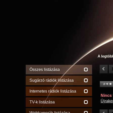
A legtöb
Összes listázása
Sugárzó rádiók listázása
#
Internetes rádiók listázása
Nincs t
Újrake
TV-k listázása
Webkamerák listázása