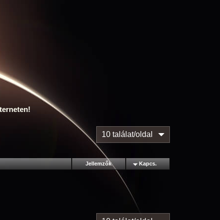
terneten!
10 találat/oldal
Jellemzők
Kapcs.