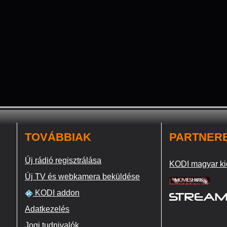
TOVÁBBIAK
PARTNER
Új rádió regisztrálása
KODI magyar ki
Új TV és webkamera beküldése
KODI addon
Adatkezelés
Jogi tudnivalók