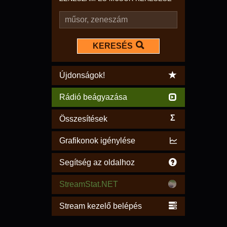
KERESÉS
Újdonságok!
Rádió beágyazása
Σ
Összesítések
Grafikonok igénylése
Segítség az oldalhoz
StreamStat.NET
Stream kezelő belépés