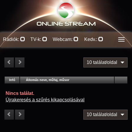
ONLINE S
TREAM
Rádiók:
TV-k:
Webcam:
Kedv.:
Men
10 találat/oldal
#
Infó
Lejátszás
Állomás neve, műfaj, műsor
Jellemzők
Kapcs.
Nincs találat.
Újrakeresés a szűrés kikapcsolásával
10 találat/oldal