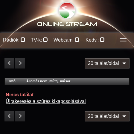
ONLINE S
TREAM
Rádiók:
TV-k:
Webcam:
Kedv.:
Men
20 találat/oldal
#
Infó
Lejátszás
Állomás neve, műfaj, műsor
Jellemzők
Kapcs.
Nincs találat.
Újrakeresés a szűrés kikapcsolásával
20 találat/oldal