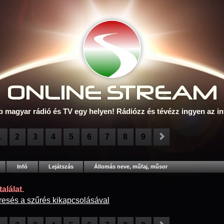
ONLINE S
TREAM
b magyar rádió és TV egy helyen! Rádiózz és tévézz ingyen az in
1
2
3
4
5
6
7
8
9
Infó
Lejátszás
Állomás neve, műfaj, műsor
alálat.
resés a szűrés kikapcsolásával