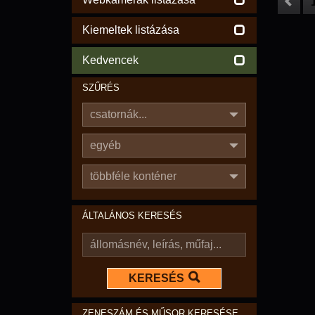
Kiemeltek listázása
Kedvencek
SZŰRÉS
csatornák...
egyéb
többféle konténer
ÁLTALÁNOS KERESÉS
KERESÉS
ZENESZÁM ÉS MŰSOR KERESÉSE