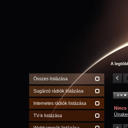
A legtöb
Összes listázása
Sugárzó rádiók listázása
#
Internetes rádiók listázása
Nincs t
Újrake
TV-k listázása
Webkamerák listázása