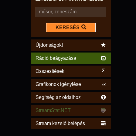
KERESÉS
Újdonságok!
Rádió beágyazása
Σ
Összesítések
Grafikonok igénylése
Segítség az oldalhoz
StreamStat.NET
Stream kezelő belépés