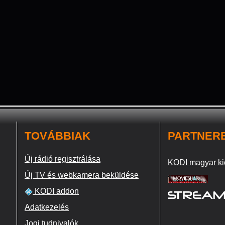
TOVÁBBIAK
PARTNER
Új rádió regisztrálása
KODI magyar ki
Új TV és webkamera beküldése
KODI addon
Adatkezelés
Jogi tudnivalók