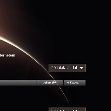
terneten!
20 találat/oldal
Jellemzők
Kapcs.