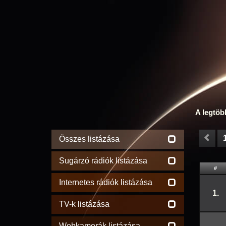
A legtöb
Összes listázása
Sugárzó rádiók listázása
#
Internetes rádiók listázása
1.
TV-k listázása
Webkamerák listázása