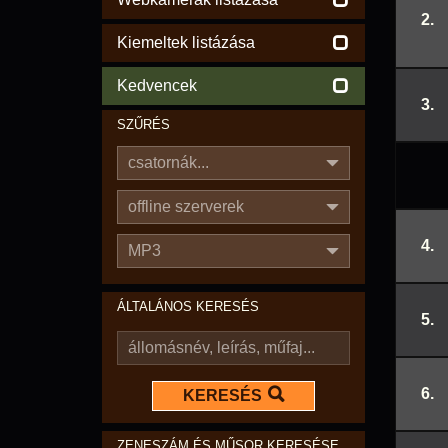
2.
Kiemeltek listázása
Kedvencek
3.
SZŰRÉS
csatornák...
offline szerverek
4.
MP3
ÁLTALÁNOS KERESÉS
5.
6.
KERESÉS
ZENESZÁM ÉS MŰSOR KERESÉSE