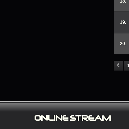
18.
19.
20.
ONLINE S
TREAM