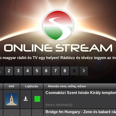
ONLINE S
TREAM
b magyar rádió és TV egy helyen! Rádiózz és tévézz ingyen az in
1
2
3
4
5
6
7
8
9
Infó
Lejátszás
Állomás neve, műfaj, műsor
Csomaközi Szent István Király templo
Bridge fm Hungary - Zene és kabaré rá