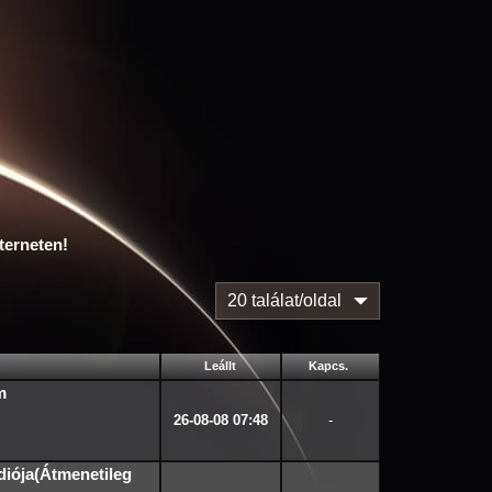
terneten!
20 találat/oldal
Leállt
Kapcs.
m
26-08-08 07:48
-
diója(Átmenetileg