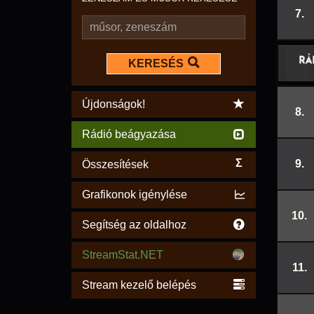
7.
KERESÉS
Újdonságok!
8.
Rádió beágyazása
Σ
9.
Összesítések
Grafikonok igénylése
10.
Segítség az oldalhoz
StreamStat.NET
11.
Stream kezelő belépés