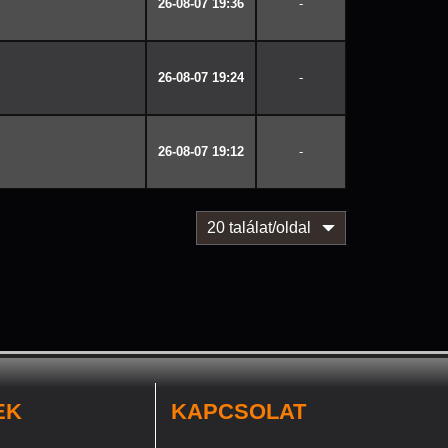
26-08-07 19:36
-
26-08-07 19:24
-
26-08-07 19:12
-
20 találat/oldal
EK
KAPCSOLAT