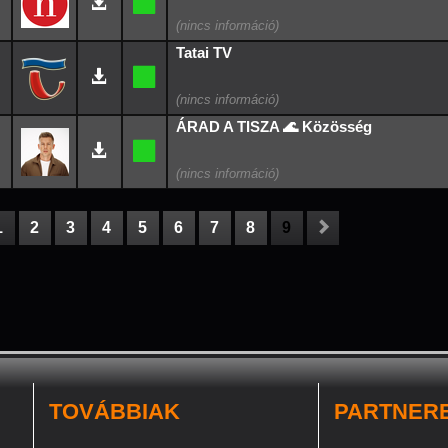
Tatai TV
ÁRAD A TISZA 🌊 Közösség
1
2
3
4
5
6
7
8
9
TOVÁBBIAK
PARTNER