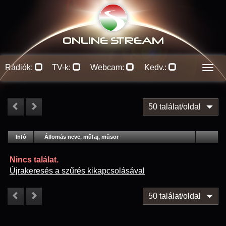
ONLINE S
TREAM
Rádiók:
TV-k:
Webcam:
Kedv.:
Men
50 találat/oldal
#
Infó
Lejátszás
Állomás neve, műfaj, műsor
Jellemzők
Kapcs.
Nincs találat.
Újrakeresés a szűrés kikapcsolásával
50 találat/oldal