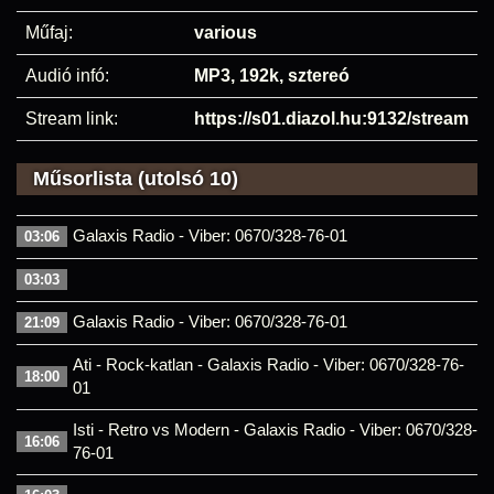
Műfaj:
various
Audió infó:
MP3, 192k, sztereó
Stream link:
https://s01.diazol.hu:9132/stream
Műsorlista (utolsó 10)
Galaxis Radio - Viber: 0670/328-76-01
03:06
03:03
Galaxis Radio - Viber: 0670/328-76-01
21:09
Ati - Rock-katlan - Galaxis Radio - Viber: 0670/328-76-
18:00
01
Isti - Retro vs Modern - Galaxis Radio - Viber: 0670/328-
16:06
76-01