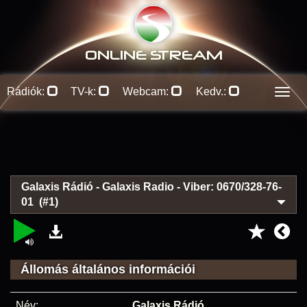
ONLINE S
TREAM
Rádiók:
TV-k:
Webcam:
Kedv.:
Men
Galaxis Rádió - Galaxis Radio - Viber: 0670/328-76-
01 (#1)
Állomás általános információi
Név:
Galaxis Rádió