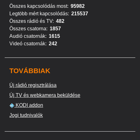
Összes kapcsolódás most:
95982
Legtöbb mért kapcsolódás:
215537
Összes rádió és TV:
482
Összes csatorna:
1857
Audió csatornák:
1615
Videó csatornák:
242
TOVÁBBIAK
Új rádió regisztrálása
Új TV és webkamera beküldése
KODI addon
Jogi tudnivalók