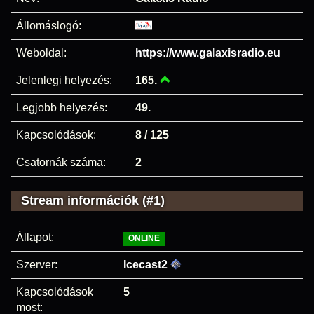
Állomáslogó:
Weboldal:
https://www.galaxisradio.eu
Jelenlegi helyezés:
165.
Legjobb helyezés:
49.
Kapcsolódások:
8 / 125
Csatornák száma:
2
Stream információk (#1)
Állapot:
ONLINE
Szerver:
Icecast2
Kapcsolódások
5
most: