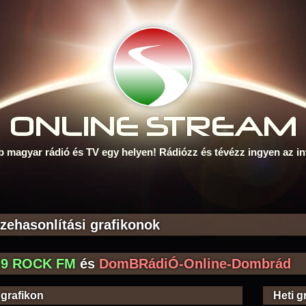
ONLINE S
TREAM
b magyar rádió és TV egy helyen! Rádiózz és tévézz ingyen az in
zehasonlítási grafikonok
.9 ROCK FM
és
DomBRádiÓ-Online-Dombrád
 grafikon
Heti g