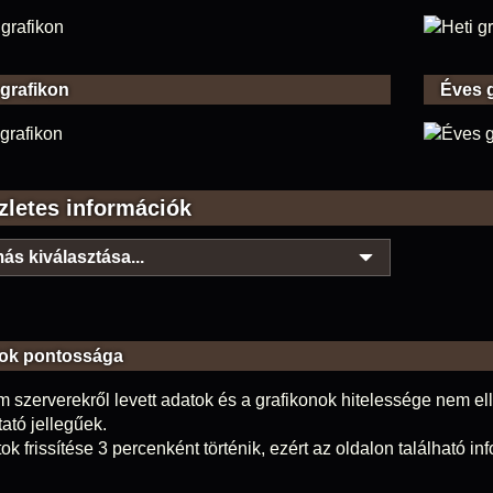
 grafikon
Éves 
zletes információk
ás kiválasztása...
ok pontossága
m szerverekről levett adatok és a grafikonok hitelessége nem elle
tató jellegűek.
ok frissítése 3 percenként történik, ezért az oldalon található i