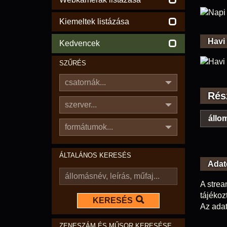
Kiemeltek listázása
Havi
Kedvencek
SZŰRÉS
csatornák...
Rés
szerver...
állom
formátumok...
ÁLTALÁNOS KERESÉS
Adat
A strea
tájékoz
KERESÉS
Az adat
ZENESZÁM ÉS MŰSOR KERESÉSE