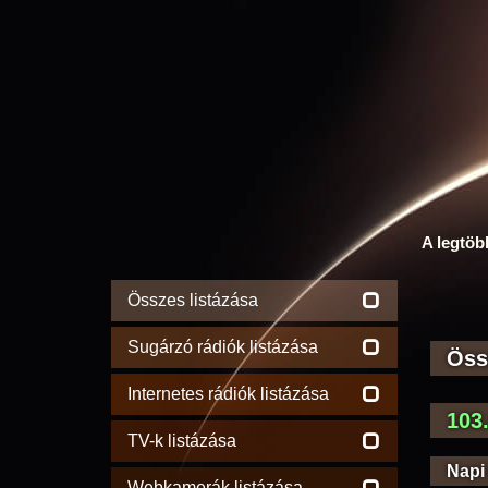
A legtöb
Összes listázása
Sugárzó rádiók listázása
Öss
Internetes rádiók listázása
103
TV-k listázása
Napi
Webkamerák listázása