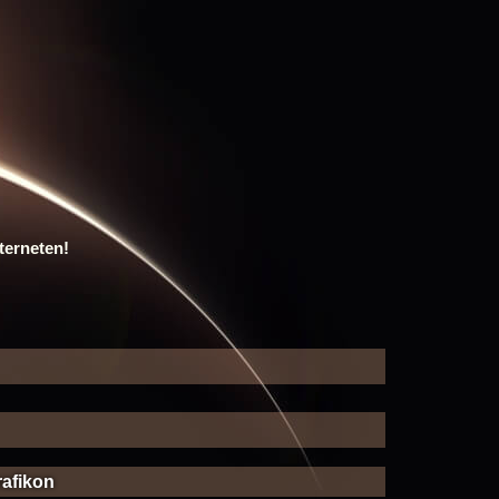
terneten!
rafikon