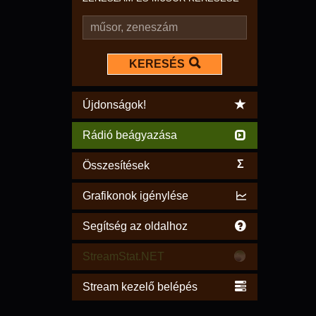
KERESÉS
Újdonságok!
Rádió beágyazása
Σ
Összesítések
Grafikonok igénylése
Segítség az oldalhoz
StreamStat.NET
Stream kezelő belépés