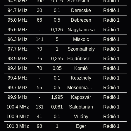
94.5 MHz
100
0,115
Székesfehérvár
Rádió 1
94.7 MHz
30
0,1
Derecske
Rádió 1
95.0 MHz
66
0,5
Debrecen
Rádió 1
95.6 MHz
-
0,126
Nagykanizsa
Rádió 1
96.3 MHz
141
5
Miskolc
Rádió 1
97.7 MHz
70
1
Szombathely
Rádió 1
98.9 MHz
75
0,355
Hajdúböszörmény
Rádió 1
99.4 MHz
70
0,05
Komló
Rádió 1
99.4 MHz
-
0,1
Keszthely
Rádió 1
99.7 MHz
55
0,5
Mosonmagyaróvár
Rádió 1
99.9 MHz
-
1,995
Kaposvár
Rádió 1
100.4 MHz
131
0,081
Salgótarján
Rádió 1
100.9 MHz
41
0,1
Villány
Rádió 1
101.3 MHz
98
1
Eger
Rádió 1