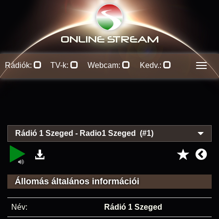
ONLINE S
TREAM
Rádiók:
TV-k:
Webcam:
Kedv.:
Men
Rádió 1 Szeged - Radio1 Szeged (#1)
Állomás általános információi
Név:
Rádió 1 Szeged