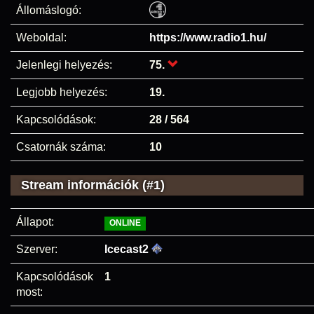
Állomáslogó:
Weboldal:
https://www.radio1.hu/
Jelenlegi helyezés:
75.
Legjobb helyezés:
19.
Kapcsolódások:
28 / 564
Csatornák száma:
10
Stream információk (#1)
Állapot:
ONLINE
Szerver:
Icecast2
Kapcsolódások
1
most: