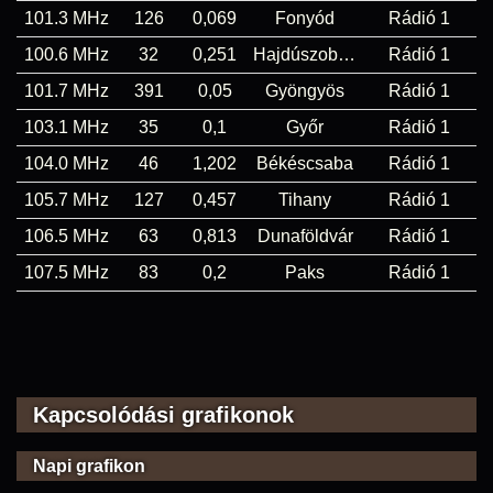
101.3 MHz
126
0,069
Fonyód
Rádió 1
100.6 MHz
32
0,251
Hajdúszoboszló
Rádió 1
101.7 MHz
391
0,05
Gyöngyös
Rádió 1
103.1 MHz
35
0,1
Győr
Rádió 1
104.0 MHz
46
1,202
Békéscsaba
Rádió 1
105.7 MHz
127
0,457
Tihany
Rádió 1
106.5 MHz
63
0,813
Dunaföldvár
Rádió 1
107.5 MHz
83
0,2
Paks
Rádió 1
Kapcsolódási grafikonok
Napi grafikon