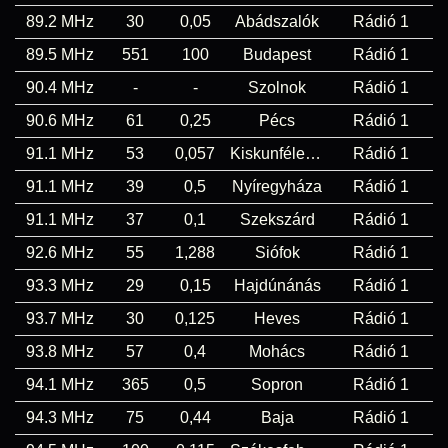
89.2 MHz
30
0,05
Abádszalók
Rádió 1
89.5 MHz
551
100
Budapest
Rádió 1
90.4 MHz
-
-
Szolnok
Rádió 1
90.6 MHz
61
0,25
Pécs
Rádió 1
91.1 MHz
53
0,057
Kiskunfélegyháza
Rádió 1
91.1 MHz
39
0,5
Nyíregyháza
Rádió 1
91.1 MHz
37
0,1
Szekszárd
Rádió 1
92.6 MHz
55
1,288
Siófok
Rádió 1
93.3 MHz
29
0,15
Hajdúnánás
Rádió 1
93.7 MHz
30
0,125
Heves
Rádió 1
93.8 MHz
57
0,4
Mohács
Rádió 1
94.1 MHz
365
0,5
Sopron
Rádió 1
94.3 MHz
75
0,44
Baja
Rádió 1