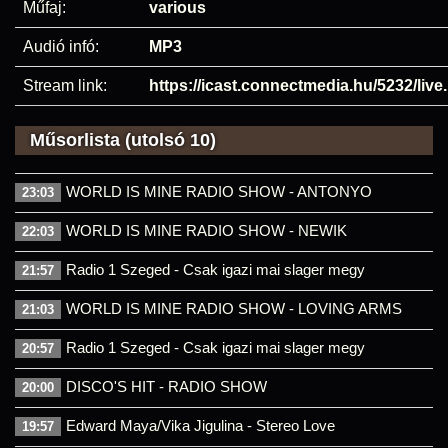
Műfaj:
various
Audió infó:
MP3
Stream link:
https://icast.connectmedia.hu/5232/liv
Műsorlista (utolsó 10)
WORLD IS MINE RADIO SHOW - ANTONYO
23:03
WORLD IS MINE RADIO SHOW - NEWIK
22:03
Radio 1 Szeged - Csak igazi mai slager megy
21:57
WORLD IS MINE RADIO SHOW - LOVING ARMS
21:03
Radio 1 Szeged - Csak igazi mai slager megy
20:57
DISCO'S HIT - RADIO SHOW
20:00
Edward Maya/Vika Jigulina - Stereo Love
19:57