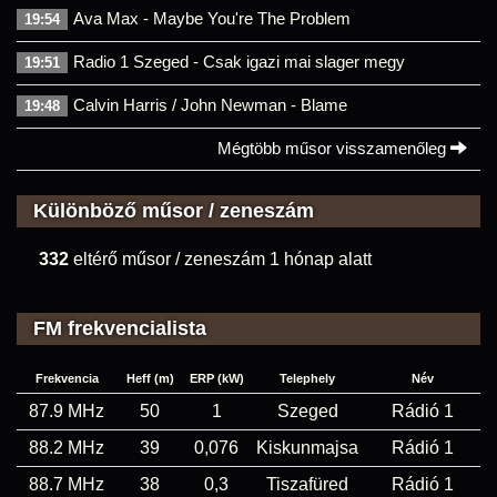
Ava Max - Maybe You're The Problem
19:54
Radio 1 Szeged - Csak igazi mai slager megy
19:51
Calvin Harris / John Newman - Blame
19:48
Mégtöbb műsor visszamenőleg
Különböző műsor / zeneszám
332
eltérő műsor / zeneszám 1 hónap alatt
FM frekvencialista
Frekvencia
Heff (m)
ERP (kW)
Telephely
Név
87.9 MHz
50
1
Szeged
Rádió 1
88.2 MHz
39
0,076
Kiskunmajsa
Rádió 1
88.7 MHz
38
0,3
Tiszafüred
Rádió 1