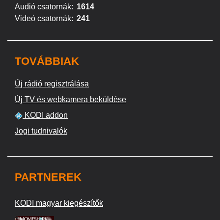
Audió csatornák:
1614
Videó csatornák:
241
TOVÁBBIAK
Új rádió regisztrálása
Új TV és webkamera beküldése
KODI addon
Jogi tudnivalók
PARTNEREK
KODI magyar kiegészítők