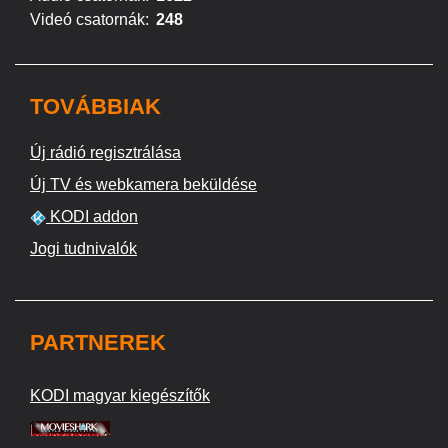
Videó csatornák:
248
TOVÁBBIAK
Új rádió regisztrálása
Új TV és webkamera beküldése
KODI addon
Jogi tudnivalók
PARTNEREK
KODI magyar kiegészítők