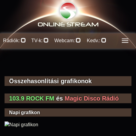
ONLINE S
TREAM
Rádiók:
TV-k:
Webcam:
Kedv.:
Men
Összehasonlítási grafikonok
103.9 ROCK FM
és
Magic Disco Rádió
Napi grafikon