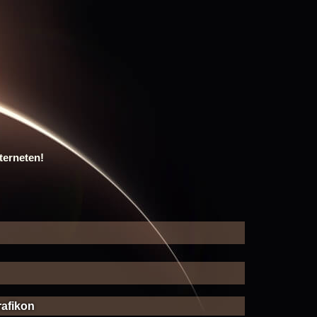
terneten!
rafikon