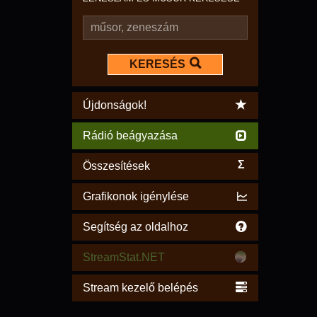
KERESÉS
Újdonságok!
Rádió beágyazása
Σ
Összesítések
Grafikonok igénylése
Segítség az oldalhoz
StreamStat.NET
Stream kezelő belépés