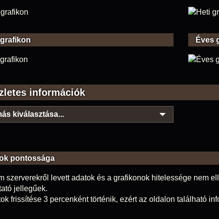
 grafikon
Éves 
zletes információk
ás kiválasztása...
ok pontossága
m szerverekről levett adatok és a grafikonok hitelessége nem elle
tató jellegűek.
ok frissítése 3 percenként történik, ezért az oldalon található i