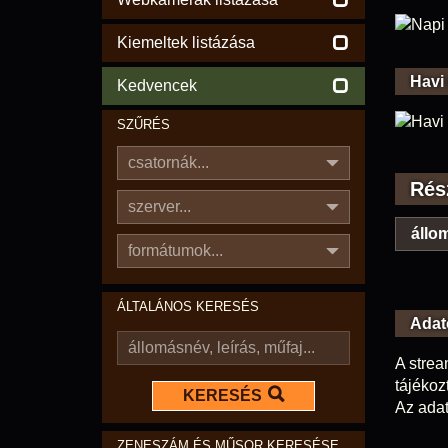
Kiemeltek listázása
Havi
Kedvencek
SZŰRÉS
csatornák...
Rés
szerver...
állom
formátumok...
ÁLTALÁNOS KERESÉS
Adat
A strea
tájékoz
KERESÉS
Az adat
ZENESZÁM ÉS MŰSOR KERESÉSE