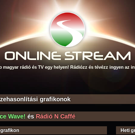
ONLINE S
TREAM
b magyar rádió és TV egy helyen! Rádiózz és tévézz ingyen az in
zehasonlítási grafikonok
ce Wave!
és
Rádió N Caffé
 grafikon
Heti g