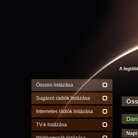
A legtöb
Összes listázása
Sugárzó rádiók listázása
Öss
Internetes rádiók listázása
Dan
TV-k listázása
Napi
Webkamerák listázása