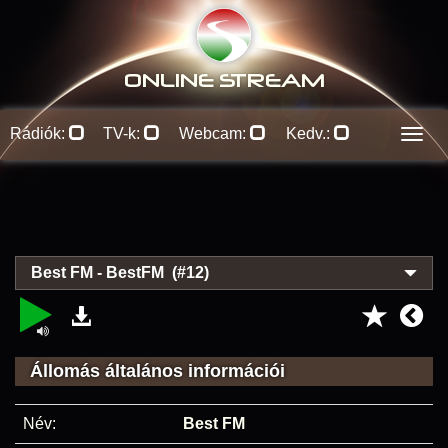
ONLINE S
TREAM
Rádiók:
TV-k:
Webcam:
Kedv.:
Men
Best FM - BestFM (#12)
Állomás általános információi
Név:
Best FM