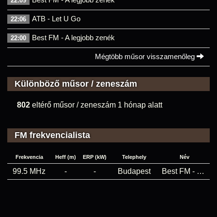
22:09
ATB - Let U Go
22:06
Best FM - A legjobb zenék
22:00
Mégtöbb műsor visszamenőleg
Különböző műsor / zeneszám
802
eltérő műsor / zeneszám 1 hónap alatt
FM frekvencialista
Frekvencia
Heff (m)
ERP (kW)
Telephely
Név
99.5 MHz
-
-
Budapest
Best FM - Budapest