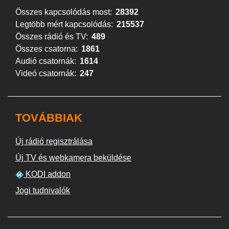
Összes kapcsolódás most:
28392
Legtöbb mért kapcsolódás:
215537
Összes rádió és TV:
489
Összes csatorna:
1861
Audió csatornák:
1614
Videó csatornák:
247
TOVÁBBIAK
Új rádió regisztrálása
Új TV és webkamera beküldése
KODI addon
Jogi tudnivalók