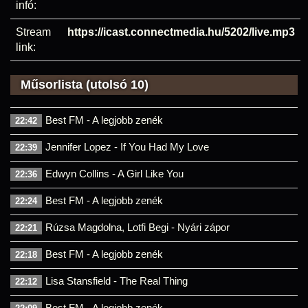
infó:
Stream
https://icast.connectmedia.hu/5202/live.mp3
link:
Műsorlista (utolsó 10)
Best FM - A legjobb zenék
22:42
Jennifer Lopez - If You Had My Love
22:39
Edwyn Collins - A Girl Like You
22:36
Best FM - A legjobb zenék
22:24
Rúzsa Magdolna, Lotfi Begi - Nyári zápor
22:21
Best FM - A legjobb zenék
22:18
Lisa Stansfield - The Real Thing
22:12
Best FM - A legjobb zenék