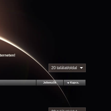
terneten!
20 találat/oldal
Jellemzők
Kapcs.