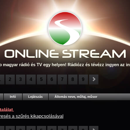
ONLINE S
TREAM
b magyar rádió és TV egy helyen! Rádiózz és tévézz ingyen az in
1
2
3
4
5
6
7
8
9
Infó
Lejátszás
Állomás neve, műfaj, műsor
alálat.
resés a szűrés kikapcsolásával