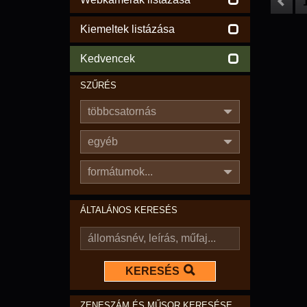
Kiemeltek listázása
Kedvencek
SZŰRÉS
többcsatornás
egyéb
formátumok...
ÁLTALÁNOS KERESÉS
KERESÉS
ZENESZÁM ÉS MŰSOR KERESÉSE