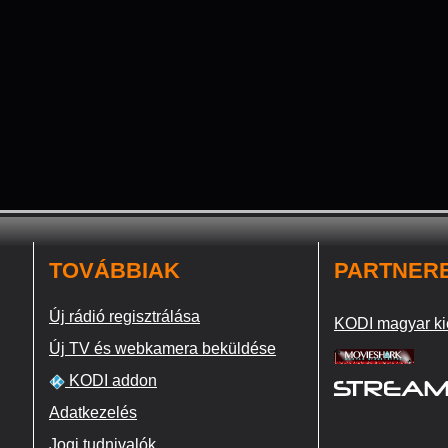
TOVÁBBIAK
PARTNER
Új rádió regisztrálása
KODI magyar ki
Új TV és webkamera beküldése
KODI addon
Adatkezelés
Jogi tudnivalók