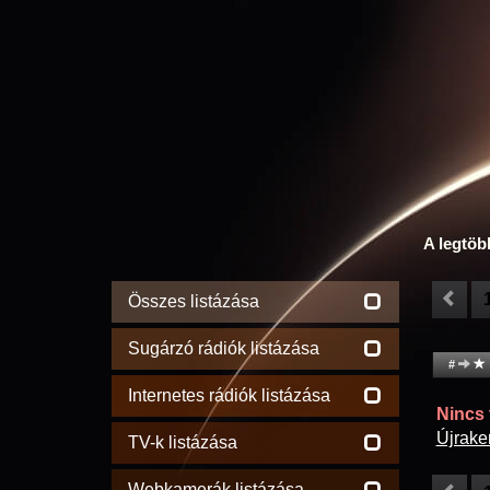
A legtöb
Összes listázása
Sugárzó rádiók listázása
#
Internetes rádiók listázása
Nincs t
Újrake
TV-k listázása
Webkamerák listázása