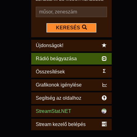
KERESÉS
Újdonságok!
Rádió beágyazása
Σ
Összesítések
Grafikonok igénylése
Segítség az oldalhoz
StreamStat.NET
Stream kezelő belépés